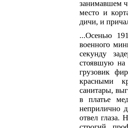
занимавшем че
место и корт
дичи, и прича
...Осенью 1
военного мин
секунду зад
стоявшую на 
грузовик фи
красными кр
санитары, выг
в платье ме
неприлично д
отвел глаза. 
строгий про