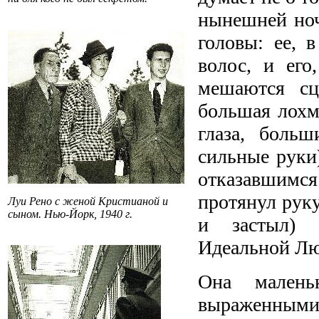
нынешней ноч
головы: ее, 
волос, и его
мешаются сц
большая лохм
глаза, боль
сильные руки
отказавшимся
протянул рук
Луи Рено с женой Кристианой и
сыном. Нью-Йорк, 1940 г.
и застыл) о
Идеальной Лю
Она малень
выраженным