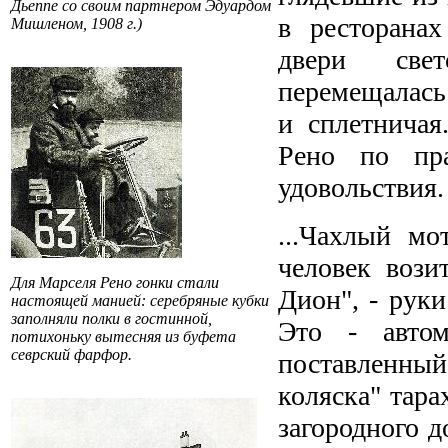
Дьеппе со своим партнером Эдуардом
в ресторанах
Мишленом, 1908 г.)
двери све
перемещалась 
и сплетничая
Рено по пр
удовольствия.
...Чахлый мо
человек вози
Для Марселя Рено гонки стали
Дион", - руки
настоящей манией: серебряные кубки
заполняли полки в гостинной,
Это - автом
потихоньку вытесняя из буфета
севрский фарфор.
поставленный
коляска" тара
загородного д