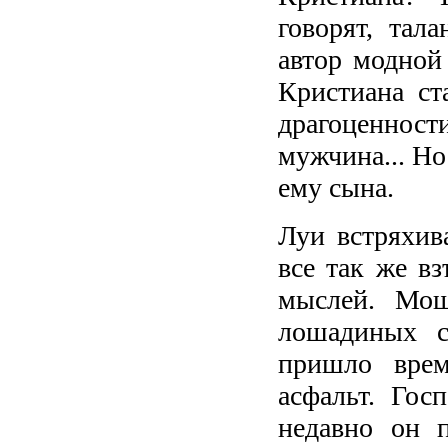
говорят, тал
автор модной
Кристиана ст
драгоценнос
мужчина... Но
ему сына.
Луи встряхив
все так же в
мыслей. Мощ
лошадиных с
пришло врем
асфальт. Гос
недавно он 