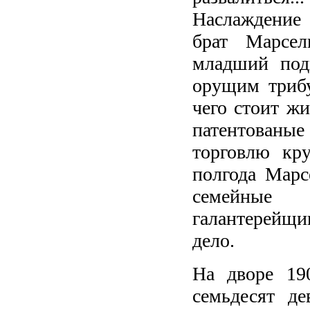
Наслаждение 
брат Марсел
младший под
орущим трибу
чего стоит жи
патентованые
торговлю кр
полгода Марс
семейные
галантерейщи
дело.
На дворе 19
семьдесят де