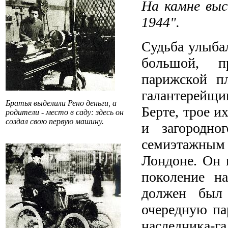
На камне выс
1944".
Судьба улыбал
большой, п
парижской п
галантерейщи
Братья выделили Рено деньги, а
Берте, трое и
родители - место в саду: здесь он
создал свою первую машину.
и загородно
семиэтажным 
Лондоне. Он 
поколение н
должен был 
очередную па
наследника-г