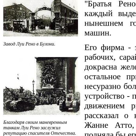
"Братья Рен
каждый выде
нынешнем го
машин.
Завод Луи Рено в Булони.
Его фирма - 
рабочих, сар
докрасна желе
остальное пр
несуразно бо
устройство -
движением р
рассказал о 
Благодаря своим маневренным
Жанне Атто,
танкам Луи Рено заслужил
подняла бы ег
репутацию спасителя Отечества.