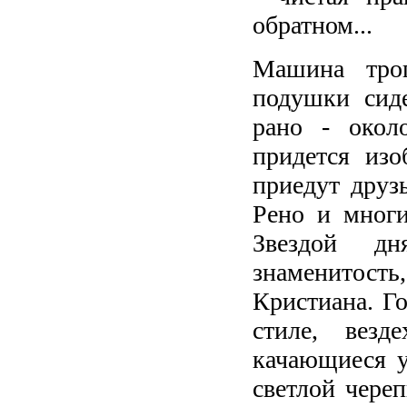
обратном...
Машина трог
подушки сиде
рано - около
придется изо
приедут друзь
Рено и многи
Звездой дн
знаменитость
Кристиана. Г
стиле, везд
качающиеся у
светлой чере