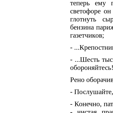
теперь ему 
светофоре он 
глотнуть сы
бензина париж
газетчиков;
- ...Крепостни
- ...Шесть ты
обороняйтесь
Рено оборачив
- Послушайте,
- Конечно, па
- чистая пра