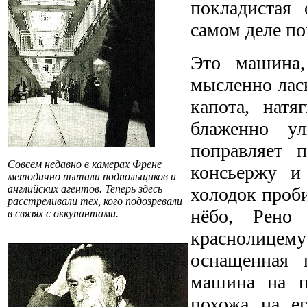
покладистая 
самом деле по
Это машина,
мысленно лас
капота, натя
блаженно у
поправляет п
Совсем недавно в камерах Френе
консьержу и
методично пытали подпольщиков и
английских агентов. Теперь здесь
холодок проби
расстреливали тех, кого подозревали
нёбо, Рено
в связях с оккупантами.
краснолицему
оснащенная 
машина на п
похожа на ег