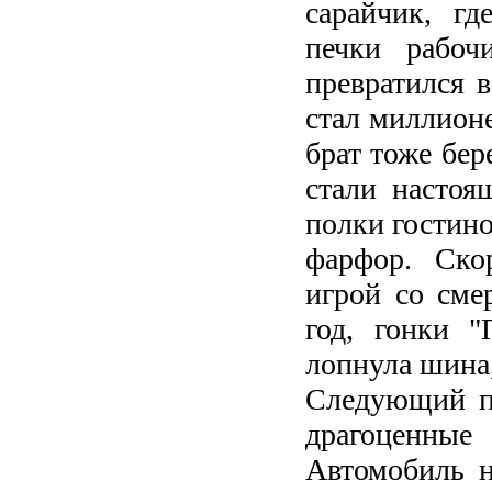
сарайчик, гд
печки рабоч
превратился 
стал миллионе
брат тоже бер
стали настоя
полки гостино
фарфор. Скор
игрой со сме
год, гонки "
лопнула шина,
Следующий по
драгоценные
Автомобиль н