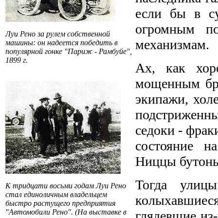
если бы в с
огромным п
Луи Рено за рулем собственной
механизмам.
машины: он надеется победить в
популярной гонке "Париж - Рамбуйе",
1899 г.
Ах, как хо
мощенным бру
экипажи, хол
подстриженны
седоки - фрак
состояние н
Ниццы бутонь
Тогда улиц
К тридцати восьми годам Луи Рено
стал единоличным владельцем
колыхавшие
быстро растущего предприятия
"Автомобили Рено". (На выставке в
глядевшие из