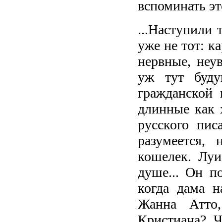
вспоминать это
...Наступили 
уже не тот: к
нервные, неу
уж тут буду
гражданской
длинные как 
русского пис
разумеется,
кошелек. Лу
душе... Он п
когда дама н
Жанна Атто,
Кристиана? Ч