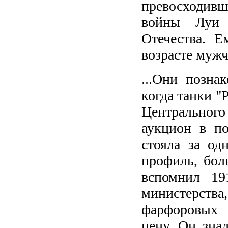
превосходив
войны Луи 
Отечества. Е
возрасте мужч
...Они позна
когда танки "
Центральног
аукцион в по
стояла за од
профиль, боль
вспомнил 19
министерств
фарфоровых с
цену. Он зна