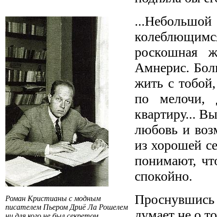
...Небольшой
колеблющим
роскошная ж
Амнерис. Боль
жить с тобой,
по мелочи, 
квартиру... В
любовь и во
из хорошей се
понимают, что
спокойно.
Проснувшись в
Роман Кристианы с модным
писателем Пьером Дриё Ла Рошелем
думает не о т
ни для кого не был секретом.