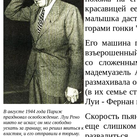
красавицей е
малышка даст
горами гонки 
Его машина п
взъерошенный
со сложенны
мадемуазель 
размахивала о
(в их семье с
Луи - Фернан 
В августе 1944 года Париж
Скорость пьян
праздновал освобождение. Луи Рено
никто не искал; он мог свободно
еще слишком
уехать за границу, но решил явиться к
властям, и его отправили в тюрьму.
развалиться