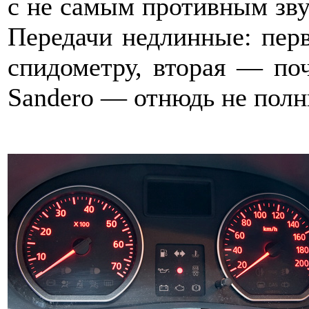
с не самым противным зву
Передачи недлинные: перв
спидометру, вторая — поч
Sandero — отнюдь не пол