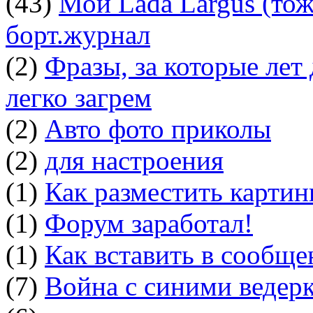
(43)
Мой Lada Largus (тоже
борт.журнал
(2)
Фразы, за которые лет
легко загрем
(2)
Авто фото приколы
(2)
для настроения
(1)
Как разместить картин
(1)
Форум заработал!
(1)
Как вставить в сообщ
(7)
Война с синими ведер