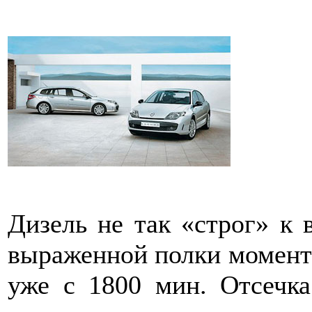
Дизель не так «строг» к 
выра­женной пол­ки момент
уже­ с 1800 мин. Отсечк