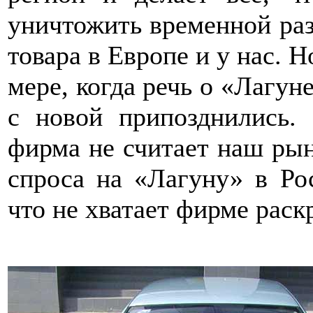
уничтожить временной ра
товара в Европе и у нас. Н
мере, когда речь о «Лагун
с новой припозднились. 
фирма не считает наш рын
спроса на «Лагуну» в Ро
что не хватает фирме раск