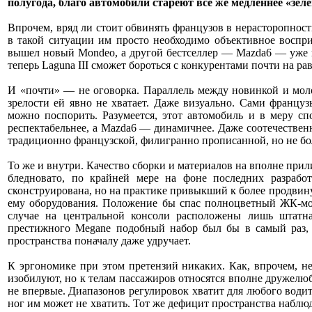
полугода, благо автомобили стареют все же медленнее «зеле
Впрочем, вряд ли стоит обвинять французов в нерасторопности
в такой ситуации им просто необходимо объективное воспри
вышел новый Mondeo, а другой бестселлер — Mazda6 — уже на
теперь Laguna III сможет бороться с конкурентами почти на ра
И «почти» — не оговорка. Параллель между новинкой и моло
зрелости ей явно не хватает. Даже визуально. Сами француз
можно поспорить. Разумеется, этот автомобиль и в меру сп
респектабельнее, а Mazda6 — динамичнее. Даже соотечественн
традиционно французской, филигранно прописанной, но не бол
То же и внутри. Качество сборки и материалов на вполне пр
бледновато, по крайней мере на фоне последних разрабо
сконструирована, но на практике привыкший к более продвин
ему оборудования. Положение бы спас полноцветный ЖК-мо
случае на центральной консоли расположены лишь штатн
престижного Megane подобный набор был бы в самый раз, о
пространства поначалу даже удручает.
К эргономике при этом претензий никаких. Как, впрочем, н
изобилуют, но к телам пассажиров относятся вполне дружелюб
не впервые. Диапазонов регулировок хватит для любого водител
ног им может не хватить. Тот же дефицит пространства наблюда