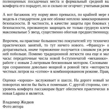
полноценных посадочных места и формальный средний вали
комфорта его порадует, но и сильно не огорчит: учитывая разм
А вот багажник эту норму явно превысил, по крайней мере в
модель в стандартном для нее облике неплохо замаскированно
безопасности. В частности, в качестве защиты при боковы
безопасности, призванную защищать не только грудную клетку
максимальные 5 звезд, существенно обогнав предшественницу.
Впрочем, на практике большинство покупателей эту техническ
практических занятий, то тут ничего нового. «Француз» 
дотрагиваться, иначе торможение получается слишком уж резк
ней побольше. Помимо традиционной легкости она еще и мал
часы: передаточные числа новой 6-ступенчатой «механики»
работе с новым 2-литровым бензиновым мотором. Силовыми 
при сохранении довольно мощной и ровной тяги «моториста
честных литров на «сотню» в комбинированном режиме. Правда
Оценки «хорошо» заслуживает и шасси. На дороге новый хет
поворотах могли бы быть и поменьше. С другой стороны, сие 
уровень комфорта пассажирам будет обеспечен практически в
новая Laguna и является.
Владимир Жидков
Фото автора