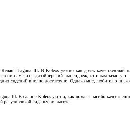
enault Laguna III. В Koleos уютно как дома: качественный пл
ни тени намека на дизайнерский выпендреж, которым зачастую 
едних сидений вполне достаточно. Однако мне, любителю низкой
una III. В салоне Koleos уютно, как дома - спасибо качествен
й регулировкой сиденья по высоте.