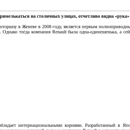
л примелькаться на столичных улицах, отчетливо видна «рука»
моторшоу в Женеве в 2008 году, является первым полноприводн
 Однако тогда компания Renault была одна-одинешенька, а се
обладает интернациональными корнями. Разработанный в Япо