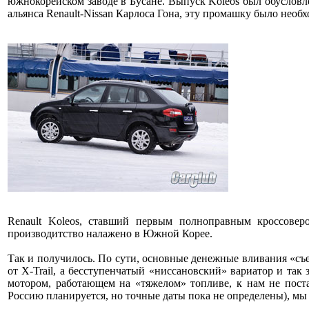
южнокорейском заводе в Бусане. Выпуск Koleos был обусловл
альянса Renault-Nissan Карлоса Гона, эту промашку было нео
Renault Koleos, ставший первым полноправным кроссовер
производитство налажено в Южной Корее.
Так и получилось. По сути, основные денежные вливания «съе
от X-Trail, а бесступенчатый «ниссановский» вариатор и так 
мотором, работающем на «тяжелом» топливе, к нам не постав
Россию планируется, но точные даты пока не определены), мы 