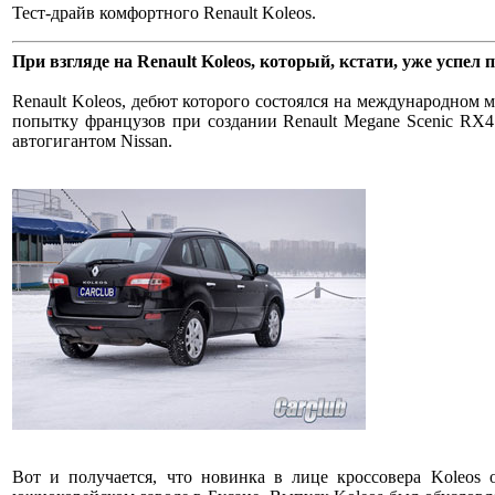
Тест-драйв комфортного Renault Koleos.
При взгляде на Renault Koleos, который, кстати, уже успе
Renault Koleos, дебют которого состоялся на международном 
попытку французов при создании Renault Megane Scenic RX4.
автогигантом Nissan.
Вот и получается, что новинка в лице кроссовера Koleos 