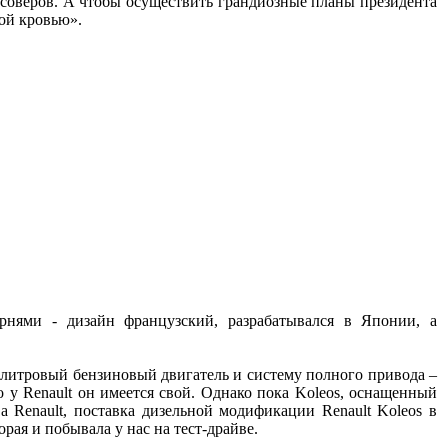
ссоверов. А чтобы осуществить грандиозные планы президента
лой кровью».
рнями - дизайн французский, разрабатывался в Японии, а
5-литровый бензиновый двигатель и систему полного привода –
то у Renault он имеется свой. Однако пока Koleos, оснащенный
а Renault, поставка дизельной модификации Renault Koleos в
рая и побывала у нас на тест-драйве.