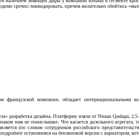
ен наличием зияющей дыры у компании Renault в сегменте кро
бходимо срочно ликвидировать, причем желательно обойтись «ма
ом французской компании, обладает интернациональными ко
ла» разработка дизайна. Платформу взяли от Nissan Qashqai, 2,
знаком нам не понаслышке. Что касается дизельного агрегата, 
ляется (по словам сотрудников российского представительств
подробнее остановимся на бензиновой версии с вариатором, кото