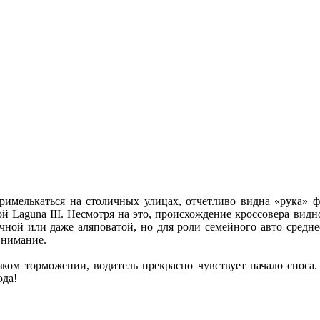
примелькаться на столичных улицах, отчетливо видна «рука» ф
ой Laguna III. Несмотря на это, происхождение кроссовера ви
чной или даже аляповатой, но для роли семейного авто средне
внимание.
ком торможении, водитель прекрасно чувствует начало сноса.
ода!