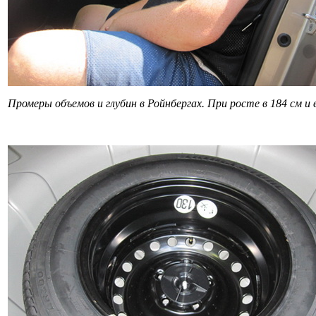
Промеры объемов и глубин в Ройнбергах. При росте в 184 см и в