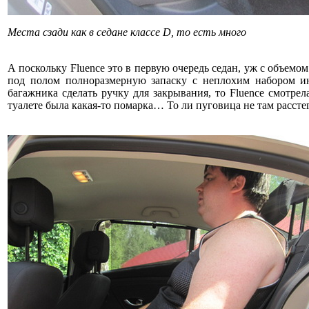
Места сзади как в седане классе D, то есть много
А поскольку Fluence это в первую очередь седан, уж с объемо
под полом полноразмерную запаску с неплохим набором и
багажника сделать ручку для закрывания, то Fluence смотре
туалете была какая-то помарка… То ли пуговица не там расстег