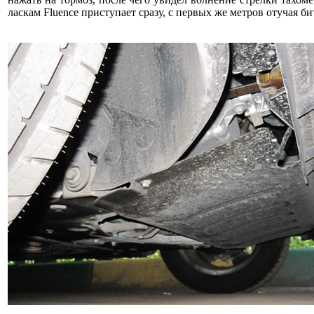
ласкам Fluence приступает сразу, с первых же метров отучая би