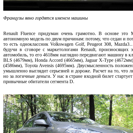
Французы явно гордятся именем машины
Renault Fluence придуман очень грамотно. В основе это
автономную модель по двум причинам: потому, что седан и пот
то есть одноклассник Volkswagen Golf, Peugeot 308, Mazd
будучи в сговоре с маркетологами Renault, произносящих 
автомобиль, то его 4618мм наглядно передвигают машину в кла
BLS (4679мм), Honda Accord (4665мм), Jaguar X-Type (4672мм)
(4586мм), Toyota Avensis (4695мм). Двусмысленность положен
умышленно выглядит серьезней и дороже. Расчет на то, что 
но за логичные деньги. У нас в стране входной билет стартует
привычные обитатели сегмента D.