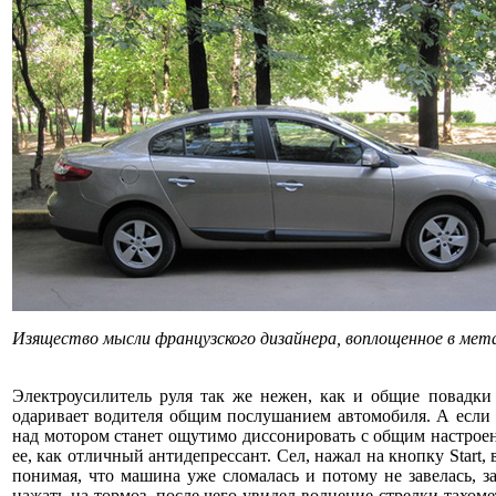
Изящество мысли французского дизайнера, воплощенное в мет
Электроусилитель руля так же нежен, как и общие повадки
одаривает водителя общим послушанием автомобиля. А если у
над мотором станет ощутимо диссонировать с общим настроен
ее, как отличный антидепрессант. Сел, нажал на кнопку Star
понимая, что машина уже сломалась и потому не завелась, з
нажать на тормоз, после чего увидел волнение стрелки тахоме