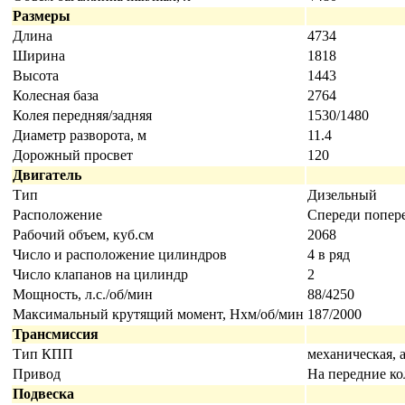
Размеры
Длина
4734
Ширина
1818
Высота
1443
Колесная база
2764
Колея передняя/задняя
1530/1480
Диаметр разворота, м
11.4
Дорожный просвет
120
Двигатель
Тип
Дизельный
Расположение
Cпереди попер
Рабочий объем, куб.см
2068
Число и расположение цилиндров
4 в ряд
Число клапанов на цилиндр
2
Мощность, л.с./об/мин
88/4250
Максимальный крутящий момент, Нхм/об/мин
187/2000
Трансмиссия
Тип КПП
механическая, 
Привод
На передние ко
Подвеска