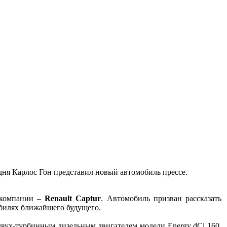
одня Карлос Гон представил новый автомобиль прессе.
 компании –
Renault Captur
. Автомобиль призван рассказать
обилях ближайшего будущего.
двух-турбинным дизельным двигателем модели Energy dCi 160.