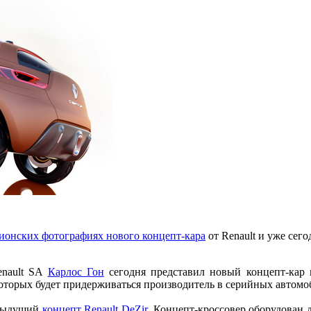
ионских фотографиях нового концепт-кара
от Renault и уже сег
enault SA
Карлос Гон
сегодня представил новый концепт-кар
которых будет придерживаться производитель в серийных автом
едыдущий
концепт Renault DeZir
. Концепт-кроссовер оборудован 