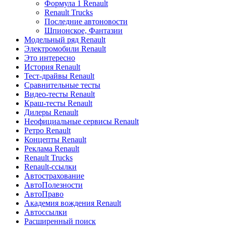
Формула 1 Renault
Renault Trucks
Последние автоновости
Шпионское, Фантазии
Модельный ряд Renault
Электромобили Renault
Это интересно
История Renault
Тест-драйвы Renault
Сравнительные тесты
Видео-тесты Renault
Краш-тесты Renault
Дилеры Renault
Неофициальные сервисы Renault
Ретро Renault
Концепты Renault
Реклама Renault
Renault Trucks
Renault-ссылки
Автострахование
АвтоПолезности
АвтоПраво
Академия вождения Renault
Автоссылки
Расширенный поиск