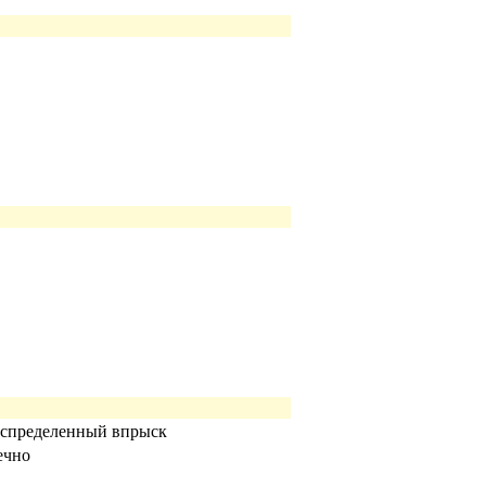
аспределенный впрыск
ечно