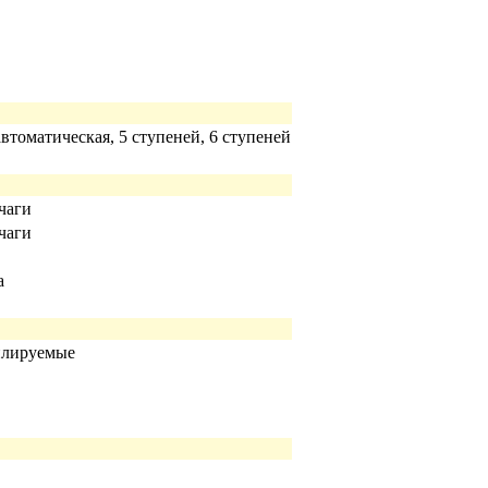
автоматическая, 5 ступеней, 6 ступеней
чаги
чаги
а
илируемые