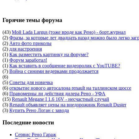
Горячие темы форума
(43)
Мой Lada Largus (тоже вроде как Рено) - борт.журнал
(2)
Фразы, за которые лет двадцать назад можно было легко заг
(2)
Авто фото приколы
(2)
для настроения
(1)
Как разместить картинку на форуме?
(1)
Форум заработал!
(1)
Как вставить в сообщение видеоролик с YouTUBE?
(7)
Война с синими ведерками продолжается
(6)
(5)
Советы для новичка
(6)
открытие нового автосалона renault на таллинском шоссе
(6)
Правомерны ли действия дилера Рено - УФА
(15)
Renault Megane I 1.6 16V - несчастный случай
(3)
Renault объявляет цены на внедорожник Renault Duster
(3)
Купить Рено Логан с завода
Последние новости
Сервис Рено Гараж