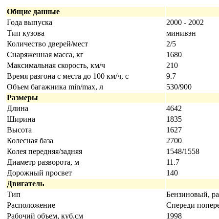
Общие данные
Года выпуска
2000 - 2002
Тип кузова
минивэн
Количество дверей/мест
2/5
Снаряженная масса, кг
1680
Максимальная скорость, км/ч
210
Время разгона с места до 100 км/ч, с
9.7
Объем багажника min/max, л
530/900
Размеры
Длина
4642
Ширина
1835
Высота
1627
Колесная база
2700
Колея передняя/задняя
1548/1558
Диаметр разворота, м
11.7
Дорожный просвет
140
Двигатель
Тип
Бензиновый, р
Расположение
Cпереди попер
Рабочий объем, куб.см
1998