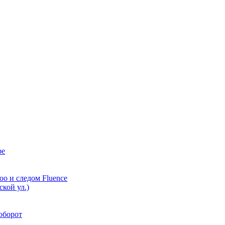
ре
oo и следом Fluence
кой ул.)
аоборот