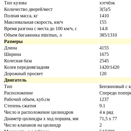
Тип кузова
хэтчбэк
Количество дверей/мест
3(5)/5
Полная масса, кг
1410
Максимальная скорость, км/ч
155
Время разгона с места до 100 км/ч, с
14.8
Объем багажника min/max, л
385/1310
Размеры
Длина
4155
Ширина
1675
Колесная база
2545
Колея передняя/задняя
1420/1420
Дорожный просвет
120
Двигатель
Тип
Бензиновый с 
Расположение
Cпереди попер
Рабочий объем, куб.см
1237
Степень сжатия
9.1
Число и расположение цилиндров
4 в ряд
Диаметр цилиндра х ход поршня, мм
71,5 x 77
Число клапанов на цилиндр
2