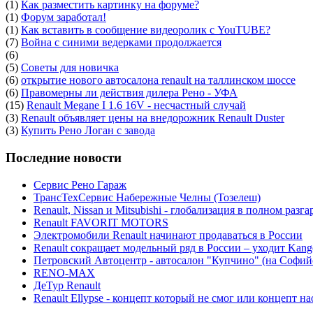
(1)
Как разместить картинку на форуме?
(1)
Форум заработал!
(1)
Как вставить в сообщение видеоролик с YouTUBE?
(7)
Война с синими ведерками продолжается
(6)
(5)
Советы для новичка
(6)
открытие нового автосалона renault на таллинском шоссе
(6)
Правомерны ли действия дилера Рено - УФА
(15)
Renault Megane I 1.6 16V - несчастный случай
(3)
Renault объявляет цены на внедорожник Renault Duster
(3)
Купить Рено Логан с завода
Последние новости
Сервис Рено Гараж
ТрансТехСервис Набережные Челны (Тозелеш)
Renault, Nissan и Mitsubishi - глобализация в полном разга
Renault FAVORIT MOTORS
Электромобили Renault начинают продаваться в России
Renault сокращает модельный ряд в России – уходит Kang
Петровский Автоцентр - автосалон "Купчино" (на Софийс
RENO-MAX
ДеТур Renault
Renault Ellypse - концепт который не смог или концепт н