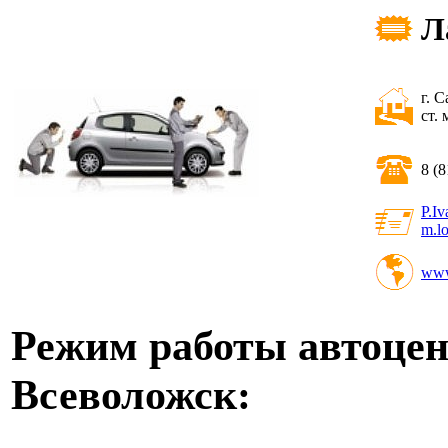
Л
г. 
ст.
8 (
P.I
m.l
www.
Режим работы автоцен
Всеволожск: