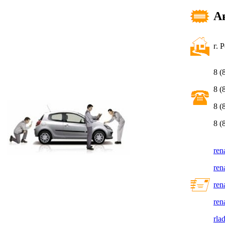
А
г. 
8 (
8 (
8 (
8 (
ren
ren
ren
ren
rla