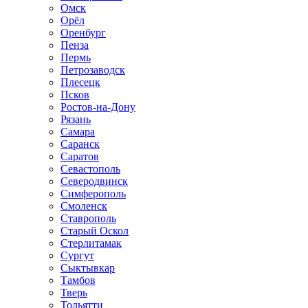
Омск
Орёл
Оренбург
Пенза
Пермь
Петрозаводск
Плесецк
Псков
Ростов-на-Дону
Рязань
Самара
Саранск
Саратов
Севастополь
Северодвинск
Симферополь
Смоленск
Ставрополь
Старый Оскол
Стерлитамак
Сургут
Сыктывкар
Тамбов
Тверь
Тольятти