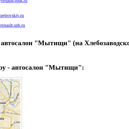
renault-msk.ru
etrovskiy.ru
enault.spb.ru
 автосалон "Мытищи" (на Хлебозаводской
тру - автосалон "Мытищи":