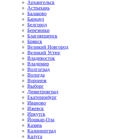
Архангельск
Астрахань
Балаково
Барнаул
Белгород
Березники
Благовещенск
Брянск
Великий Новгород
Великий Устюг
Владивосток
Владимир
Волгоград
Вологда
Воронеж
Выборг
Димитровград
Екатеринбург
Иваново
Ижевск
Иркутск
Йошкар-Ола
Казань
Калининград
Калуга