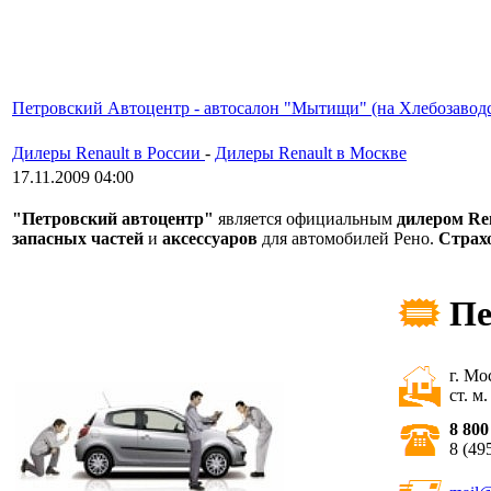
Петровский Автоцентр - автосалон "Мытищи" (на Хлебозаводс
Дилеры Renault в России
-
Дилеры Renault в Москве
17.11.2009 04:00
"Петровский автоцентр"
является официальным
дилером Re
запасных частей
и
аксессуаров
для автомобилей Рено.
Страх
Пе
г. Мо
ст. м
8 800
8 (49