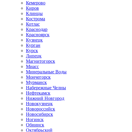
Кемерово
Киров
Клинцы
Кострома
Котлас
Краснодар
Красноярск
Кузнецк
Курган
Курск
Липецк
Магнитогорск
Миасс
Минеральные Воды
Мончегорск
Мурманск
Набережные Челны
Нефтекамск
Нижний Новгород
Новокузнецк
Новороссийск
Новосибирск
Ногинск
Обнинск
Октябрьский