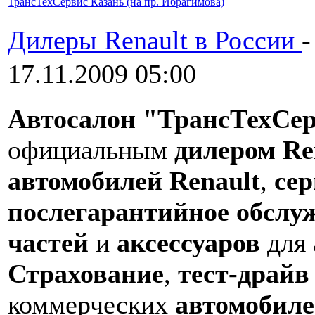
ТрансТехСервис Казань (на пр. Ибрагимова)
Дилеры Renault в России
17.11.2009 05:00
Автосалон "ТрансТехСер
официальным
дилером Re
автомобилей Renault
,
сер
послегарантийное обслу
частей
и
аксессуаров
для 
Страхование
,
тест-драйв
коммерческих
автомобиле