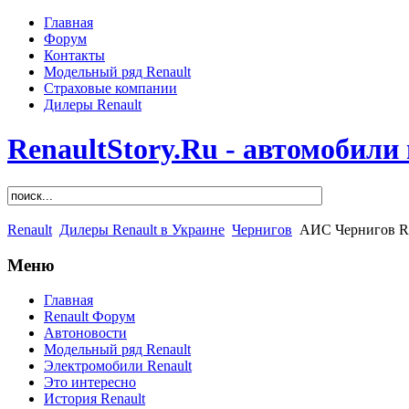
Главная
Форум
Контакты
Модельный ряд Renault
Страховые компании
Дилеры Renault
RenaultStory.Ru - автомобили
Renault
Дилеры Renault в Украине
Чернигов
АИС Чернигов Re
Меню
Главная
Renault Форум
Автоновости
Модельный ряд Renault
Электромобили Renault
Это интересно
История Renault