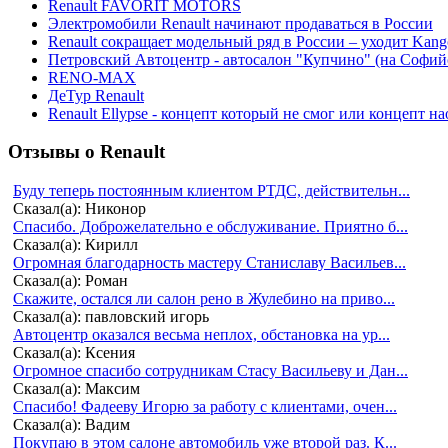
Renault FAVORIT MOTORS
Электромобили Renault начинают продаваться в России
Renault сокращает модельный ряд в России – уходит Kang
Петровский Автоцентр - автосалон "Купчино" (на Софийс
RENO-MAX
ДеТур Renault
Renault Ellypse - концепт который не смог или концепт н
Отзывы о Renault
Буду теперь постоянным клиентом РТДС, действительн...
Сказал(а): Никонор
Спасибо. Доброжелательно е обслуживание. Приятно б...
Сказал(а): Кирилл
Огромная благодарность мастеру Станиславу Васильев...
Сказал(а): Роман
Скажите, остался ли салон рено в Жулебино на приво...
Сказал(а): павловский игорь
Автоцентр оказался весьма неплох, обстановка на ур...
Сказал(а): Ксения
Огромное спасибо сотрудникам Стасу Васильеву и Дан...
Сказал(а): Максим
Спасибо! Фадееву Игорю за работу с клиентами, очен...
Сказал(а): Вадим
Покупаю в этом салоне автомобиль уже второй раз. К...