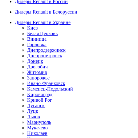
Дилеры Renault в России
Дилеры Renault в Белоруссии
Дилеры Renault в Украине
Киев
Белая Церковь
Винница
Горловка
Днепродзержинск
Днепропетровск
Донецк
Дрогобич
Житомир
Запорожье
Ивано-Франковск
Каменец-Подольский
Кировоград
Кривой Рог
Луганск
Луцк
Львов
Мариуполь
Мукачево
Николаев