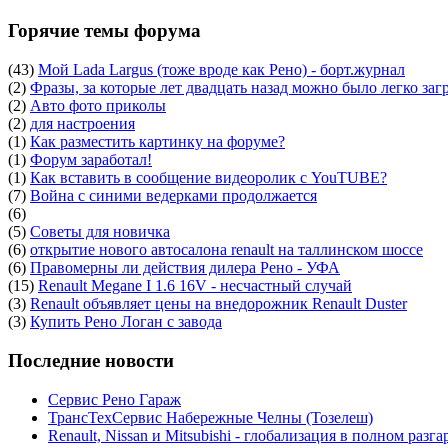
Горячие темы форума
(43)
Мой Lada Largus (тоже вроде как Рено) - борт.журнал
(2)
Фразы, за которые лет двадцать назад можно было легко заг
(2)
Авто фото приколы
(2)
для настроения
(1)
Как разместить картинку на форуме?
(1)
Форум заработал!
(1)
Как вставить в сообщение видеоролик с YouTUBE?
(7)
Война с синими ведерками продолжается
(6)
(5)
Советы для новичка
(6)
открытие нового автосалона renault на таллинском шоссе
(6)
Правомерны ли действия дилера Рено - УФА
(15)
Renault Megane I 1.6 16V - несчастный случай
(3)
Renault объявляет цены на внедорожник Renault Duster
(3)
Купить Рено Логан с завода
Последние новости
Сервис Рено Гараж
ТрансТехСервис Набережные Челны (Тозелеш)
Renault, Nissan и Mitsubishi - глобализация в полном разга