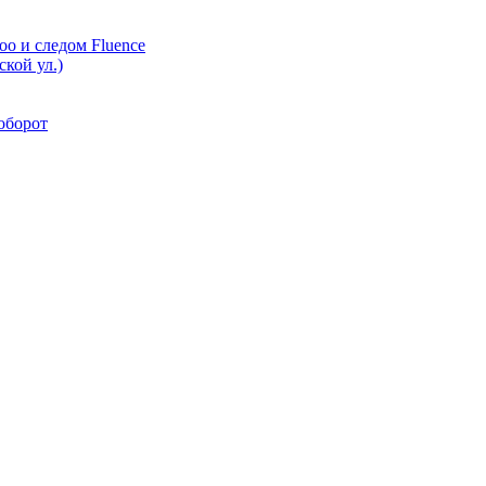
oo и следом Fluence
кой ул.)
аоборот