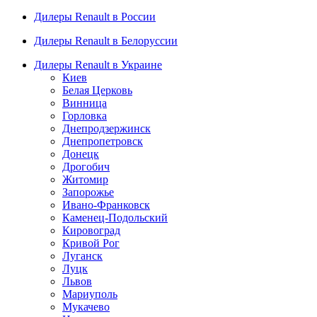
Дилеры Renault в России
Дилеры Renault в Белоруссии
Дилеры Renault в Украине
Киев
Белая Церковь
Винница
Горловка
Днепродзержинск
Днепропетровск
Донецк
Дрогобич
Житомир
Запорожье
Ивано-Франковск
Каменец-Подольский
Кировоград
Кривой Рог
Луганск
Луцк
Львов
Мариуполь
Мукачево