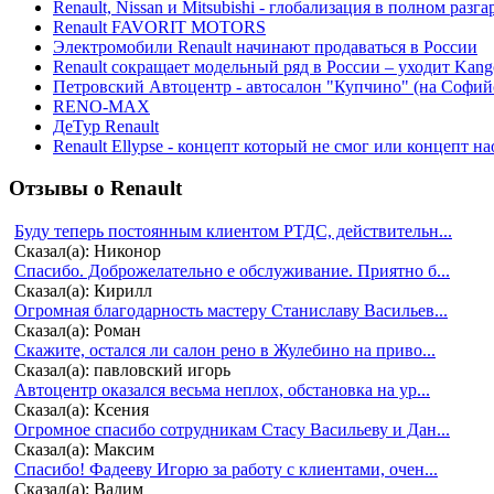
Renault, Nissan и Mitsubishi - глобализация в полном разга
Renault FAVORIT MOTORS
Электромобили Renault начинают продаваться в России
Renault сокращает модельный ряд в России – уходит Kang
Петровский Автоцентр - автосалон "Купчино" (на Софийс
RENO-MAX
ДеТур Renault
Renault Ellypse - концепт который не смог или концепт н
Отзывы о Renault
Буду теперь постоянным клиентом РТДС, действительн...
Сказал(а): Никонор
Спасибо. Доброжелательно е обслуживание. Приятно б...
Сказал(а): Кирилл
Огромная благодарность мастеру Станиславу Васильев...
Сказал(а): Роман
Скажите, остался ли салон рено в Жулебино на приво...
Сказал(а): павловский игорь
Автоцентр оказался весьма неплох, обстановка на ур...
Сказал(а): Ксения
Огромное спасибо сотрудникам Стасу Васильеву и Дан...
Сказал(а): Максим
Спасибо! Фадееву Игорю за работу с клиентами, очен...
Сказал(а): Вадим