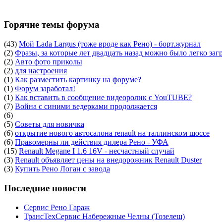
Горячие темы форума
(43)
Мой Lada Largus (тоже вроде как Рено) - борт.журнал
(2)
Фразы, за которые лет двадцать назад можно было легко заг
(2)
Авто фото приколы
(2)
для настроения
(1)
Как разместить картинку на форуме?
(1)
Форум заработал!
(1)
Как вставить в сообщение видеоролик с YouTUBE?
(7)
Война с синими ведерками продолжается
(6)
(5)
Советы для новичка
(6)
открытие нового автосалона renault на таллинском шоссе
(6)
Правомерны ли действия дилера Рено - УФА
(15)
Renault Megane I 1.6 16V - несчастный случай
(3)
Renault объявляет цены на внедорожник Renault Duster
(3)
Купить Рено Логан с завода
Последние новости
Сервис Рено Гараж
ТрансТехСервис Набережные Челны (Тозелеш)