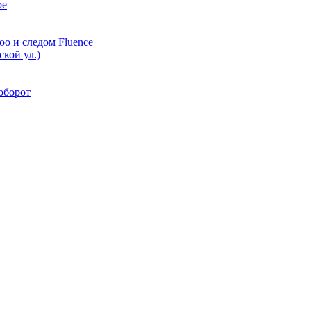
ре
oo и следом Fluence
кой ул.)
аоборот