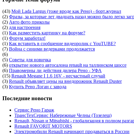
(43)
Мой Lada Largus (тоже вроде как Рено) - борт.журнал
(2)
Фразы, за которые лет двадцать назад можно было легко заг
(2)
Авто фото приколы
(2)
для настроения
(1)
Как разместить картинку на форуме?
(1)
Форум заработал!
(1)
Как вставить в сообщение видеоролик с YouTUBE?
(7)
Война с синими ведерками продолжается
(6)
(5)
Советы для новичка
(6)
открытие нового автосалона renault на таллинском шоссе
(6)
Правомерны ли действия дилера Рено - УФА
(15)
Renault Megane I 1.6 16V - несчастный случай
(3)
Renault объявляет цены на внедорожник Renault Duster
(3)
Купить Рено Логан с завода
Последние новости
Сервис Рено Гараж
ТрансТехСервис Набережные Челны (Тозелеш)
Renault, Nissan и Mitsubishi - глобализация в полном разга
Renault FAVORIT MOTORS
Электромобили Renault начинают продаваться в России