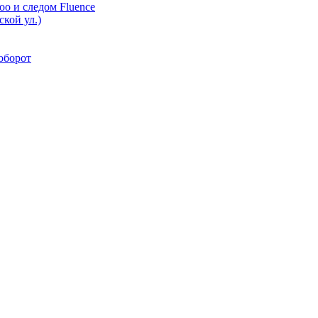
oo и следом Fluence
кой ул.)
аоборот