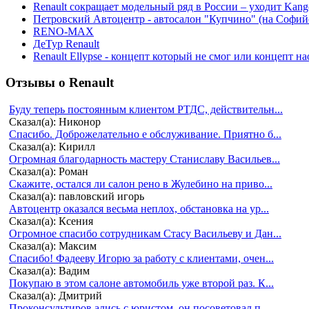
Renault сокращает модельный ряд в России – уходит Kang
Петровский Автоцентр - автосалон "Купчино" (на Софийс
RENO-MAX
ДеТур Renault
Renault Ellypse - концепт который не смог или концепт н
Отзывы о Renault
Буду теперь постоянным клиентом РТДС, действительн...
Сказал(а): Никонор
Спасибо. Доброжелательно е обслуживание. Приятно б...
Сказал(а): Кирилл
Огромная благодарность мастеру Станиславу Васильев...
Сказал(а): Роман
Скажите, остался ли салон рено в Жулебино на приво...
Сказал(а): павловский игорь
Автоцентр оказался весьма неплох, обстановка на ур...
Сказал(а): Ксения
Огромное спасибо сотрудникам Стасу Васильеву и Дан...
Сказал(а): Максим
Спасибо! Фадееву Игорю за работу с клиентами, очен...
Сказал(а): Вадим
Покупаю в этом салоне автомобиль уже второй раз. К...
Сказал(а): Дмитрий
Проконсультиров ались с юристом, он посоветовал п...