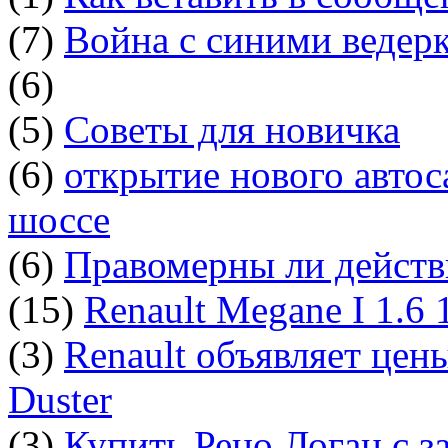
(7)
Война с синими ведер
(6)
(5)
Советы для новичка
(6)
открытие нового автос
шоссе
(6)
Правомерны ли действ
(15)
Renault Megane I 1.6
(3)
Renault объявляет цен
Duster
(3)
Купить Рено Логан с з