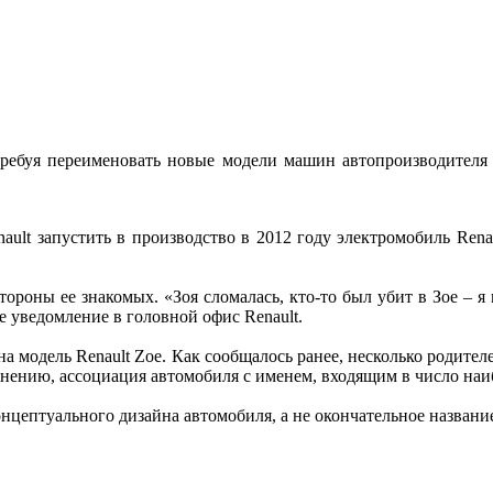
 требуя переименовать новые модели машин автопроизводителя
ult запустить в производство в 2012 году электромобиль Renau
ороны ее знакомых. «Зоя сломалась, кто-то был убит в Зое – я 
е уведомление в головной офис Renault.
а модель Renault Zoe. Как сообщалось ранее, несколько родит
 мнению, ассоциация автомобиля с именем, входящим в число н
онцептуального дизайна автомобиля, а не окончательное названи