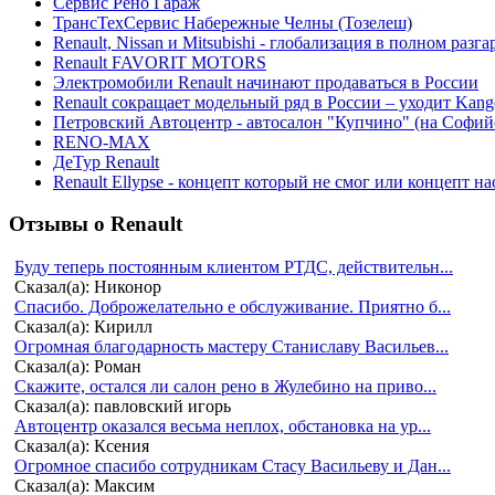
Сервис Рено Гараж
ТрансТехСервис Набережные Челны (Тозелеш)
Renault, Nissan и Mitsubishi - глобализация в полном разга
Renault FAVORIT MOTORS
Электромобили Renault начинают продаваться в России
Renault сокращает модельный ряд в России – уходит Kang
Петровский Автоцентр - автосалон "Купчино" (на Софийс
RENO-MAX
ДеТур Renault
Renault Ellypse - концепт который не смог или концепт н
Отзывы о Renault
Буду теперь постоянным клиентом РТДС, действительн...
Сказал(а): Никонор
Спасибо. Доброжелательно е обслуживание. Приятно б...
Сказал(а): Кирилл
Огромная благодарность мастеру Станиславу Васильев...
Сказал(а): Роман
Скажите, остался ли салон рено в Жулебино на приво...
Сказал(а): павловский игорь
Автоцентр оказался весьма неплох, обстановка на ур...
Сказал(а): Ксения
Огромное спасибо сотрудникам Стасу Васильеву и Дан...
Сказал(а): Максим