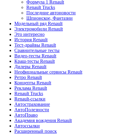
Формула 1 Renault
Renault Trucks
Последние автоновости
Шпионское, Фантазии
Модельный ряд Renault
Электромобили Renault
Это интересно
История Renault
Тест-драйвы Renault
Сравнительные тесты
Видео-тесты Renault
Краш-тесты Renault
Дилеры Renault
Неофициальные сервисы Renault
Ретро Renault
Концепты Renault
Реклама Renault
Renault Trucks
Renault-ссылки
Автострахование
АвтоПолезности
АвтоПраво
Академия вождения Renault
Автоссылки
Расширенный поиск