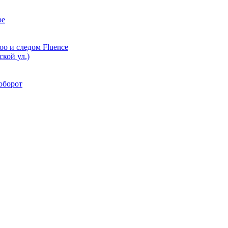
ре
oo и следом Fluence
кой ул.)
аоборот