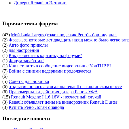
Дилеры Renault в Эстонии
Горячие темы форума
(43)
Мой Lada Largus (тоже вроде как Рено) - борт.журнал
(2)
Фразы, за которые лет двадцать назад можно было легко заг
(2)
Авто фото приколы
(2)
для настроения
(1)
Как разместить картинку на форуме?
(1)
Форум заработал!
(1)
Как вставить в сообщение видеоролик с YouTUBE?
(7)
Война с синими ведерками продолжается
(6)
(5)
Советы для новичка
(6)
открытие нового автосалона renault на таллинском шоссе
(6)
Правомерны ли действия дилера Рено - УФА
(15)
Renault Megane I 1.6 16V - несчастный случай
(3)
Renault объявляет цены на внедорожник Renault Duster
(3)
Купить Рено Логан с завода
Последние новости