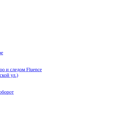
ре
oo и следом Fluence
кой ул.)
аоборот