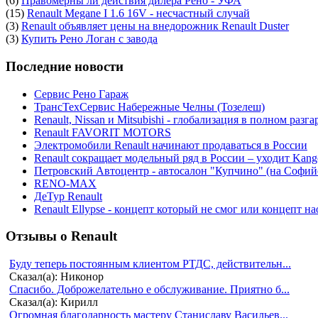
(6)
Правомерны ли действия дилера Рено - УФА
(15)
Renault Megane I 1.6 16V - несчастный случай
(3)
Renault объявляет цены на внедорожник Renault Duster
(3)
Купить Рено Логан с завода
Последние новости
Сервис Рено Гараж
ТрансТехСервис Набережные Челны (Тозелеш)
Renault, Nissan и Mitsubishi - глобализация в полном разга
Renault FAVORIT MOTORS
Электромобили Renault начинают продаваться в России
Renault сокращает модельный ряд в России – уходит Kang
Петровский Автоцентр - автосалон "Купчино" (на Софийс
RENO-MAX
ДеТур Renault
Renault Ellypse - концепт который не смог или концепт н
Отзывы о Renault
Буду теперь постоянным клиентом РТДС, действительн...
Сказал(а): Никонор
Спасибо. Доброжелательно е обслуживание. Приятно б...
Сказал(а): Кирилл
Огромная благодарность мастеру Станиславу Васильев...