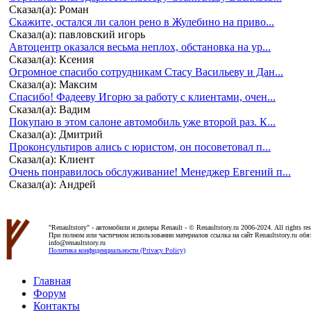
Сказал(а): Роман
Скажите, остался ли салон рено в Жулебино на приво...
Сказал(а): павловский игорь
Автоцентр оказался весьма неплох, обстановка на ур...
Сказал(а): Ксения
Огромное спасибо сотрудникам Стасу Васильеву и Дан...
Сказал(а): Максим
Спасибо! Фадееву Игорю за работу с клиентами, очен...
Сказал(а): Вадим
Покупаю в этом салоне автомобиль уже второй раз. К...
Сказал(а): Дмитрий
Проконсультиров ались с юристом, он посоветовал п...
Сказал(а): Клиент
Очень понравилось обслуживание! Менеджер Евгений п...
Сказал(а): Андрей
"Renaultstory" - автомобили и дилеры Renault - © Renaultstory.ru 2006-2024. All rights res
При полном или частичном использовании материалов ссылка на сайт Renaultstory.ru обяз
info@renaultstory.ru
Политика конфиденциальности (Privacy Policy)
Главная
Форум
Контакты