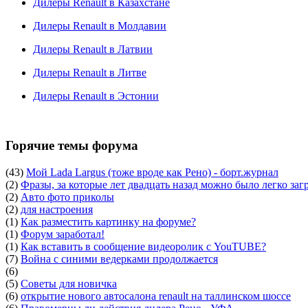
Дилеры Renault в Казахстане
Дилеры Renault в Молдавии
Дилеры Renault в Латвии
Дилеры Renault в Литве
Дилеры Renault в Эстонии
Горячие темы форума
(43)
Мой Lada Largus (тоже вроде как Рено) - борт.журнал
(2)
Фразы, за которые лет двадцать назад можно было легко заг
(2)
Авто фото приколы
(2)
для настроения
(1)
Как разместить картинку на форуме?
(1)
Форум заработал!
(1)
Как вставить в сообщение видеоролик с YouTUBE?
(7)
Война с синими ведерками продолжается
(6)
(5)
Советы для новичка
(6)
открытие нового автосалона renault на таллинском шоссе