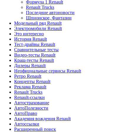
Формула 1 Renault
Renault Trucks
Последние автоновости
Шпионское, Фантазии
Модельный ряд Renault
Электромобили Renault
Это интересно
История Renault
Тест-драйвы Renault
Сравнительные тесты
Видео-тесты Renault
Краш-тесты Renault
Дилеры Renault
Неофициальные сервисы Renault
Ретро Renault
Концепты Renault
Реклама Renault
Renault Trucks
Renault-ссылки
Автострахование
АвтоПолезности
АвтоПраво
Академия вождения Renault
Автоссылки
Расширенный поиск