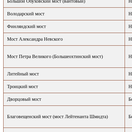
Большой Обуховский мост (вантовый)
Н
Володарский мост
Н
Финляндский мост
Н
Мост Александра Невского
Н
Мост Петра Великого (Большеохтинский мост)
Н
Литейный мост
Н
Троицкий мост
Н
Дворцовый мост
Б
Благовещенский мост (мост Лейтенанта Шмидта)
Б