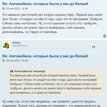
Re: Автомобили, которые были у вас до Renault
С
29 янв 2012, 11:28
о
о
Я в авиньон уже второй раз вторую машину беру. Первый разу меня
б
был Логан, отъездил на нём 4 года, сдал им по программе Трэйд-ин.
щ
е
Сейчас езжу на Колеос. Ну, а что хорошая услуга этот трэйд-ин,
н
делать ничего не нужно просто выбираешь себе машину
и
е
доплачиваешь, а старую оставляешь.
Antony
частый гость
Re: Автомобили, которые были у вас до Renault
С
29 янв 2012, 21:08
о
о
б
Анастазиолог писал(а):
щ
е
Я в авиньон уже второй раз вторую машину беру. Первый разу
н
меня был Логан, отъездил на нём 4 года, сдал им по программе
и
е
Трэйд-ин. Сейчас езжу на Колеос. Ну, а что хорошая услуга этот
трэйд-ин, делать ничего не нужно просто выбираешь себе машину
доплачиваешь, а старую оставляешь.
Ну кому как, если сам продаешь, как правило, удается продать
подороже. Более того, дилеры не скрывают, что ориентируются на