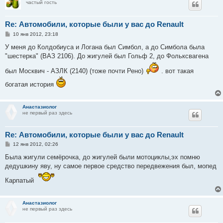
частый гость
Re: Автомобили, которые были у вас до Renault
С
10 янв 2012, 23:18
о
о
У меня до Колдобиуса и Логана был Симбол, а до Симбола была
б
"шестерка" (ВАЗ 2106). До жигулей был Гольф 2, до Фольксвагена
щ
е
н
был Москвич - АЗЛК (2140) (тоже почти Рено)
. вот такая
и
е
богатая история
Анастазиолог
не первый раз здесь
Re: Автомобили, которые были у вас до Renault
С
12 янв 2012, 02:26
о
о
Была жигули семёрочка, до жигулей были мотоциклы,эх помню
б
дедушкину яву, ну самое первое средство передвежения был, мопед
щ
е
Карпатый
н
и
е
Анастазиолог
не первый раз здесь