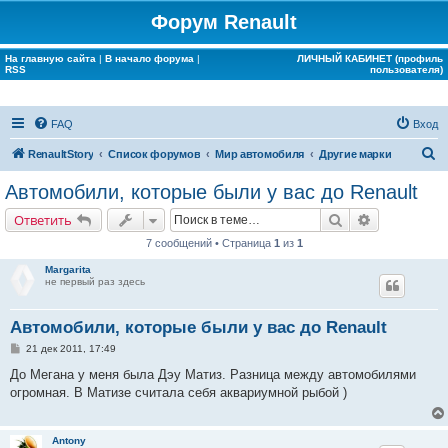
Форум Renault
На главную сайта
|
В начало форума
|
ЛИЧНЫЙ КАБИНЕТ (профиль
RSS
пользователя)
FAQ
Вход
П
RenaultStory
Список форумов
Мир автомобиля
Другие марки
о
Автомобили, которые были у вас до Renault
и
Поиск
Расширенн
Ответить
с
7 сообщений • Страница
1
из
1
к
Margarita
не первый раз здесь
Автомобили, которые были у вас до Renault
С
21 дек 2011, 17:49
о
о
До Мегана у меня была Дэу Матиз. Разница между автомобилями
б
огромная. В Матизе считала себя аквариумной рыбой )
щ
е
н
и
Antony
е