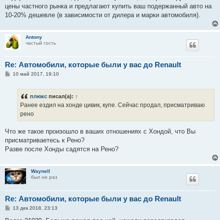
цены частного рынка и предлагают купить ваш подержанный авто на
10-20% дешевле (в зависимости от дилера и марки автомобиля).
Antony
частый гость
Re: Автомобили, которые были у вас до Renault
С
10 май 2017, 19:10
о
о
б
плюкс
писал(а):
↑
щ
е
Ранее ездил на хонде цивик, купе. Сейчас продал, присматриваю
н
рено
и
е
Что же такое произошло в ваших отношениях с Хондой, что Вы
присматриваетесь к Рено?
Разве после Хонды садятся на Рено?
Waynell
был не раз
Re: Автомобили, которые были у вас до Renault
С
13 дек 2018, 23:13
о
о