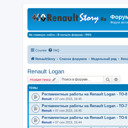
Форум
Форум авто
На главную сайта
|
В начало форума
|
RSS
Ссылки
FAQ
RenaultStory
Список форумов
Модельный ряд
Rena
Renault Logan
Поиск
Расш
Новая тема
ТЕМЫ
Регламентные работы на Renault Logan - ТО-8 
Renult
» 07 сен 2015, 16:45
Регламентные работы на Renault Logan - ТО-7 
Renult
» 07 сен 2015, 16:45
Регламентные работы на Renault Logan - ТО-6 
Renult
» 07 сен 2015, 16:44