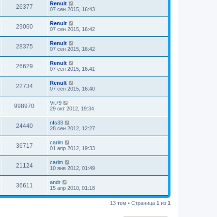
Renult
26377
07 сен 2015, 16:43
Renult
29060
07 сен 2015, 16:42
Renult
28375
07 сен 2015, 16:42
Renult
26629
07 сен 2015, 16:41
Renult
22734
07 сен 2015, 16:40
Vit79
998970
29 окт 2012, 19:34
nfs33
24440
28 сен 2012, 12:27
carim
36717
01 апр 2012, 19:33
carim
21124
10 янв 2012, 01:49
andr
36611
15 апр 2010, 01:18
13 тем • Страница
1
из
1