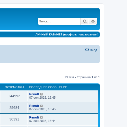
Поиск
Расширенный по
ЛИЧНЫЙ КАБИНЕТ (профиль пользователя)
Вход
13 тем • Страница
1
из
1
ПРОСМОТРЫ
ПОСЛЕДНЕЕ СООБЩЕНИЕ
Renult
144592
07 сен 2015, 16:45
Renult
25684
07 сен 2015, 16:45
Renult
30391
07 сен 2015, 16:44