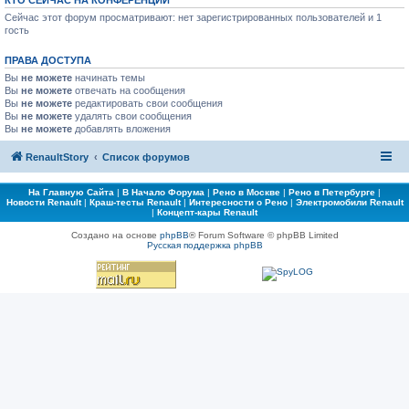
КТО СЕЙЧАС НА КОНФЕРЕНЦИИ
Сейчас этот форум просматривают: нет зарегистрированных пользователей и 1
гость
ПРАВА ДОСТУПА
Вы
не можете
начинать темы
Вы
не можете
отвечать на сообщения
Вы
не можете
редактировать свои сообщения
Вы
не можете
удалять свои сообщения
Вы
не можете
добавлять вложения
RenaultStory
Список форумов
На Главную Сайта
|
В Начало Форума
|
Рено в Москве
|
Рено в Петербурге
|
Новости Renault
|
Краш-тесты Renault
|
Интересности о Рено
|
Электромобили Renault
|
Концепт-кары Renault
Создано на основе
phpBB
® Forum Software © phpBB Limited
Русская поддержка phpBB