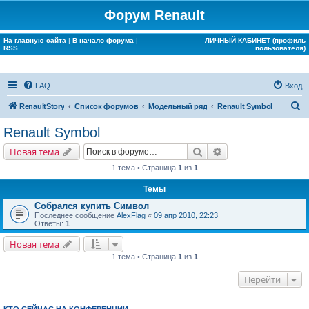
Форум Renault
На главную сайта
|
В начало форума
|
ЛИЧНЫЙ КАБИНЕТ (профиль
RSS
пользователя)
FAQ
Вход
П
RenaultStory
Список форумов
Модельный ряд
Renault Symbol
о
Renault Symbol
и
Поиск
Расширенный поис
Новая тема
с
1 тема • Страница
1
из
1
к
Темы
Собрался купить Символ
Последнее сообщение
AlexFlag
«
09 апр 2010, 22:23
Ответы:
1
Новая тема
1 тема • Страница
1
из
1
Перейти