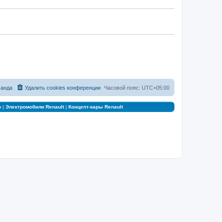
анда
Удалить cookies конференции
Часовой пояс:
UTC+05:00
о
|
Электромобили Renault
|
Концепт-кары Renault