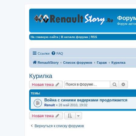
Форум
Форум авто
На главную сайта
|
В начало форума
|
RSS
Ссылки
FAQ
RenaultStory
Список форумов
Гараж
Курилка
Курилка
Поиск
Расш
Новая тема
ТЕМЫ
Война с синими ведерками продолжается
Renult
» 28 май 2010, 19:02
Новая тема
Вернуться к списку форумов