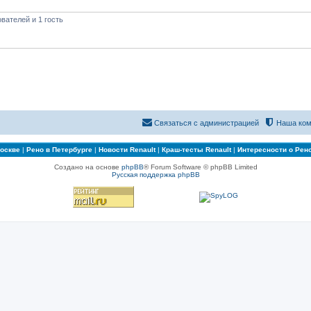
вателей и 1 гость
Связаться с администрацией
Наша ком
Москве
|
Рено в Петербурге
|
Новости Renault
|
Краш-тесты Renault
|
Интересности о Рен
Создано на основе
phpBB
® Forum Software © phpBB Limited
Русская поддержка phpBB