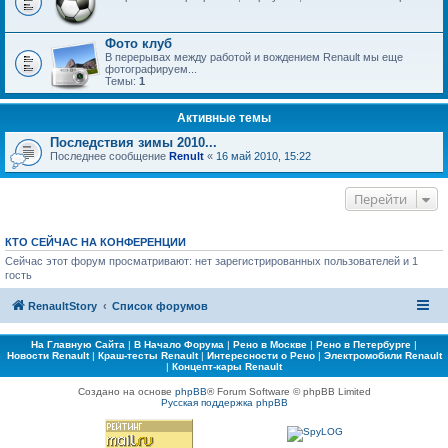
Фото клуб
В перерывах между работой и вождением Renault мы еще
фотографируем...
Темы:
1
Активные темы
Последствия зимы 2010...
Последнее сообщение
Renult
«
16 май 2010, 15:22
Перейти
КТО СЕЙЧАС НА КОНФЕРЕНЦИИ
Сейчас этот форум просматривают: нет зарегистрированных пользователей и 1
гость
RenaultStory
Список форумов
На Главную Сайта
|
В Начало Форума
|
Рено в Москве
|
Рено в Петербурге
|
Новости Renault
|
Краш-тесты Renault
|
Интересности о Рено
|
Электромобили Renault
|
Концепт-кары Renault
Создано на основе
phpBB
® Forum Software © phpBB Limited
Русская поддержка phpBB