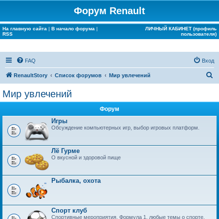
Форум Renault
На главную сайта
|
В начало форума
|
ЛИЧНЫЙ КАБИНЕТ (профиль
RSS
пользователя)
FAQ
Вход
П
RenaultStory
Список форумов
Мир увлечений
о
Мир увлечений
и
Форум
с
Игры
к
Обсуждение компьютерных игр, выбор игровых платформ.
Лё Гурме
О вкусной и здоровой пище
Рыбалка, охота
Спорт клуб
Спортивные мероприятия, Формула 1, любые темы о спорте.