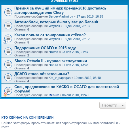
Активные темы
Премия за лучший имидж бренда-2018 досталась
автопроизводителю Chery
Последнее сообщение
SergeyVladimirov
«
27 дек 2018, 16:25
Автомобили, которые были у вас до Renault
Последнее сообщение
Waynell
«
13 дек 2018, 23:13
Ответы:
6
Какая польза от тонирования стёкол?
Последнее сообщение
Waynell
«
13 дек 2018, 23:12
Ответы:
5
Подорожание ОСАГО в 2015 году
Последнее сообщение
Nikitos
«
23 ноя 2015, 21:47
Ответы:
2
Skoda Octavia II - журнал эксплуатации
Последнее сообщение
Natura
«
21 ноя 2015, 13:34
Ответы:
4
ДСАГО стало обязательным?
Последнее сообщение
Kot_v_sapogah
«
10 янв 2012, 03:40
Ответы:
4
Спец предложение по КАСКО и ОСАГО для посетителей
форума!
Последнее сообщение
Renult
«
06 авг 2010, 19:40
Перейти
КТО СЕЙЧАС НА КОНФЕРЕНЦИИ
Сейчас этот форум просматривают: нет зарегистрированных пользователей и 2
гостя