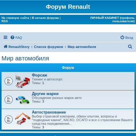
Форум Renault
На главную сайта
|
В начало форума
|
ЛИЧНЫЙ КАБИНЕТ (профиль
RSS
пользователя)
FAQ
Вход
П
RenaultStory
Список форумов
Мир автомобиля
о
Мир автомобиля
и
Форум
с
Форсаж
к
Тюнинг и автоспорт.
Темы:
1
Другие марки
Обсуждение разных марок авто
Темы:
3
Автострахование
Выбор страховой компании, обмен опытом, вопросы и
"подводные камни", КАСКО, ОСАГО и все о страховании Вашего
средства передвижения...
Темы:
3