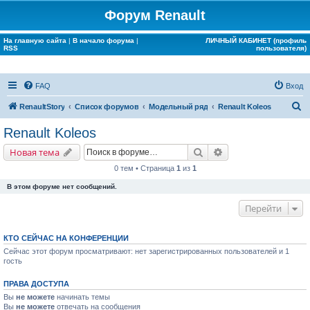
Форум Renault
На главную сайта
|
В начало форума
|
ЛИЧНЫЙ КАБИНЕТ (профиль
RSS
пользователя)
FAQ
Вход
П
RenaultStory
Список форумов
Модельный ряд
Renault Koleos
о
Renault Koleos
и
Поиск
Расширенный поис
Новая тема
с
0 тем • Страница
1
из
1
к
В этом форуме нет сообщений.
Перейти
КТО СЕЙЧАС НА КОНФЕРЕНЦИИ
Сейчас этот форум просматривают: нет зарегистрированных пользователей и 1
гость
ПРАВА ДОСТУПА
Вы
не можете
начинать темы
Вы
не можете
отвечать на сообщения