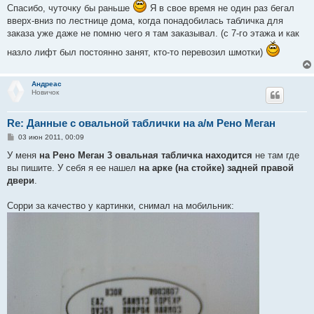
Спасибо, чуточку бы раньше
Я в свое время не один раз бегал
б
щ
вверх-вниз по лестнице дома, когда понадобилась табличка для
е
заказа уже даже не помню чего я там заказывал. (с 7-го этажа и как
н
и
е
назло лифт был постоянно занят, кто-то перевозил шмотки)
Андреас
Новичок
Re: Данные с овальной таблички на а/м Рено Меган
С
03 июн 2011, 00:09
о
о
У меня
на Рено Меган 3 овальная табличка находится
не там где
б
вы пишите. У себя я ее нашел
на арке (на стойке) задней правой
щ
е
двери
.
н
и
е
Сорри за качество у картинки, снимал на мобильник: