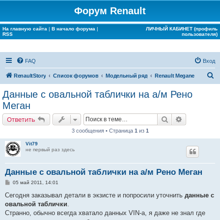
Форум Renault
На главную сайта
|
В начало форума
|
ЛИЧНЫЙ КАБИНЕТ (профиль
RSS
пользователя)
FAQ
Вход
П
RenaultStory
Список форумов
Модельный ряд
Renault Megane
о
Данные с овальной таблички на а/м Рено
и
Меган
с
Поиск
Расширенн
Ответить
к
3 сообщения • Страница
1
из
1
Vit79
не первый раз здесь
Данные с овальной таблички на а/м Рено Меган
С
05 май 2011, 14:01
о
о
Сегодня заказывал детали в экзисте и попросили уточнить
данные с
б
овальной таблички
.
щ
е
Странно, обычно всегда хватало данных VIN-a, я даже не знал где
н