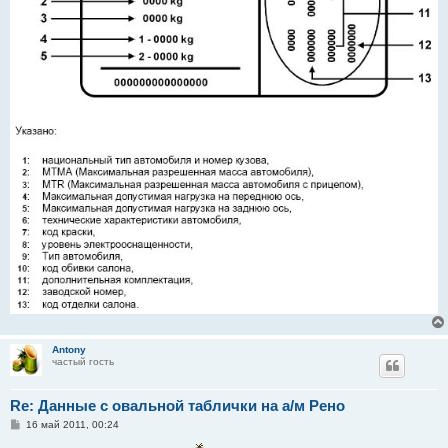
Antony
частый гость
Re: Данные с овальной таблички на а/м Рено
С
16 май 2011, 00:24
о
о