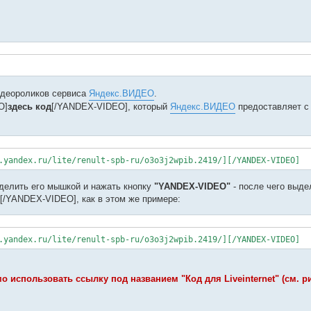
идеороликов сервиса
Яндекс.ВИДЕО
.
O]
здесь код
[/YANDEX-VIDEO], который
Яндекс.ВИДЕО
предоставляет с
.yandex.ru/lite/renult-spb-ru/o3o3j2wpib.2419/][/YANDEX-VIDEO]
ыделить его мышкой и нажать кнопку
"YANDEX-VIDEO"
- после чего выде
[/YANDEX-VIDEO], как в этом же примере:
.yandex.ru/lite/renult-spb-ru/o3o3j2wpib.2419/][/YANDEX-VIDEO]
 использовать ссылку под названием "Код для Liveinternet" (см. р