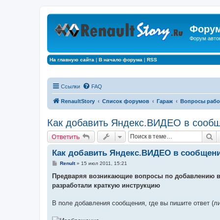
Форум
Форум авто
На главную сайта
|
В начало форума
|
RSS
Ссылки
FAQ
RenaultStory
Список форумов
Гараж
Вопросы рабо
Как добавить Яндекс.ВИДЕО в сооб
П
Ответить
Как добавить Яндекс.ВИДЕО в сообщен
С
Renult
»
15 июл 2011, 15:21
о
о
Предваряя возникающие вопросы по добавлению в
б
разработали краткую инструкцию
щ
е
н
В поле добавления сообщения, где вы пишите ответ (л
и
е