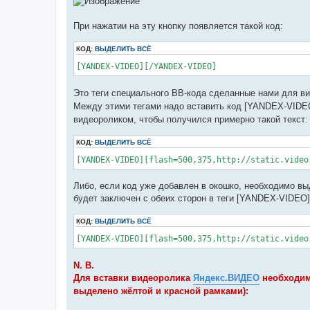
При нажатии на эту кнопку появляется такой код:
КОД:
ВЫДЕЛИТЬ ВСЁ
[YANDEX-VIDEO][/YANDEX-VIDEO]
Это теги специального BB-кода сделанные нами для в
Между этими тегами надо вставить код [YANDEX-VIDE
видеороликом, чтобы получился примерно такой текст:
КОД:
ВЫДЕЛИТЬ ВСЁ
[YANDEX-VIDEO][flash=500,375,http://static.video
Либо, если код уже добавлен в окошко, необходимо в
будет заключен с обеих сторон в теги [YANDEX-VIDEO]
КОД:
ВЫДЕЛИТЬ ВСЁ
[YANDEX-VIDEO][flash=500,375,http://static.video
N. B.
Для вставки видеоролика
Яндекс.ВИДЕО
необходимо
выделено жёлтой и красной рамками):