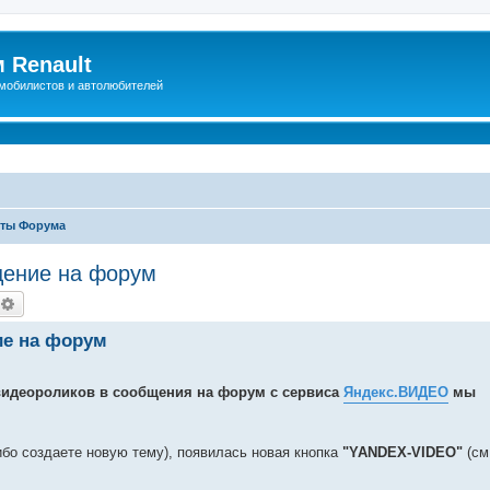
 Renault
мобилистов и автолюбителей
ты Форума
щение на форум
оиск
Расширенный поиск
ие на форум
идеороликов в сообщения на форум с сервиса
Яндекс.ВИДЕО
мы
ибо создаете новую тему), появилась новая кнопка
"YANDEX-VIDEO"
(см