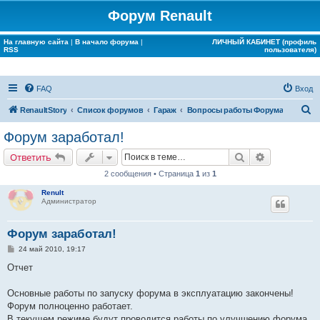
Форум Renault
На главную сайта
|
В начало форума
|
ЛИЧНЫЙ КАБИНЕТ (профиль
RSS
пользователя)
FAQ
Вход
П
RenaultStory
Список форумов
Гараж
Вопросы работы Форума
о
Форум заработал!
и
Поиск
Расширенн
Ответить
с
2 сообщения • Страница
1
из
1
к
Renult
Администратор
Форум заработал!
С
24 май 2010, 19:17
о
о
Отчет
б
щ
е
Основные работы по запуску форума в эксплуатацию закончены!
н
Форум полноценно работает.
и
е
В текущем режиме будут проводится работы по улучшению форума,