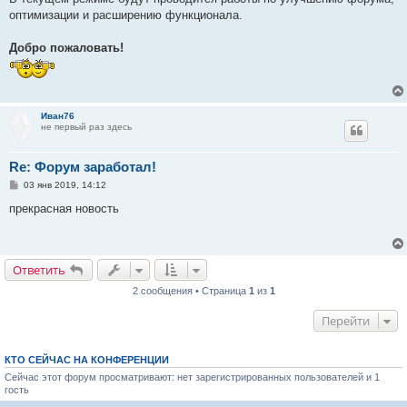
оптимизации и расширению функционала.
Добро пожаловать!
Иван76
не первый раз здесь
Re: Форум заработал!
С
03 янв 2019, 14:12
о
о
прекрасная новость
б
щ
е
н
и
Ответить
е
2 сообщения • Страница
1
из
1
Перейти
КТО СЕЙЧАС НА КОНФЕРЕНЦИИ
Сейчас этот форум просматривают: нет зарегистрированных пользователей и 1
гость