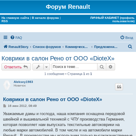
Форум Renault
На главную сайта
|
В начало форума
|
ЛИЧНЫЙ КАБИНЕТ (профиль
RSS
пользователя)
FAQ
Вход
П
RenaultStory
Список форумов
Коммерческие разделы
Предложения партнёров
о
Коврики в салон Рено от ООО «DioteX»
и
Поиск
Расширенн
Ответить
с
1 сообщение • Страница
1
из
1
к
Aleksey1983
Новичок
Коврики в салон Рено от ООО «DioteX»
С
16 июн 2012, 08:49
о
о
Уважаемые дамы и господа, наша компания оснащена передовой
б
швейной и вышивальной техникой с ЧПУ производства Германия,
щ
е
которая позволяет нам выпускать текстильные автоковрики на
н
любые марки автомобилей. В том числе и на автомобили марки
и
е
Renault
. В производстве мы используем только высококачественные