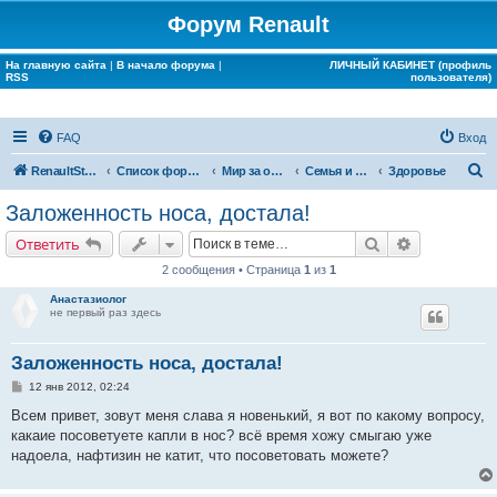
Форум Renault
На главную сайта
|
В начало форума
|
ЛИЧНЫЙ КАБИНЕТ (профиль
RSS
пользователя)
FAQ
Вход
П
RenaultStory
Список форумов
Мир за окном Renault
Семья и дом
Здоровье
о
Заложенность носа, достала!
и
Поиск
Расширенн
Ответить
с
2 сообщения • Страница
1
из
1
к
Анастазиолог
не первый раз здесь
Заложенность носа, достала!
С
12 янв 2012, 02:24
о
о
Всем привет, зовут меня слава я новенький, я вот по какому вопросу,
б
какаие посоветуете капли в нос? всё время хожу смыгаю уже
щ
е
надоела, нафтизин не катит, что посоветовать можете?
н
и
е