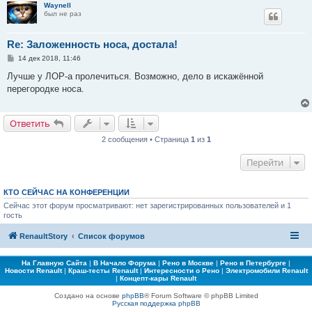
Waynell
был не раз
Re: Заложенность носа, достала!
С
14 дек 2018, 11:46
о
о
Лучше у ЛОР-а пролечиться. Возможно, дело в искажённой
б
перегородке носа.
щ
е
н
и
Ответить
е
2 сообщения • Страница
1
из
1
Перейти
КТО СЕЙЧАС НА КОНФЕРЕНЦИИ
Сейчас этот форум просматривают: нет зарегистрированных пользователей и 1
гость
RenaultStory
Список форумов
На Главную Сайта
|
В Начало Форума
|
Рено в Москве
|
Рено в Петербурге
|
Новости Renault
|
Краш-тесты Renault
|
Интересности о Рено
|
Электромобили Renault
|
Концепт-кары Renault
Создано на основе
phpBB
® Forum Software © phpBB Limited
Русская поддержка phpBB