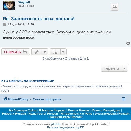
Waynell
был не раз
Re: Заложенность носа, достала!
С
14 дек 2018, 11:46
о
о
Лучше у ЛОР-а пролечиться. Возможно, дело в искажённой
б
перегородке носа.
щ
е
н
и
Ответить
е
2 сообщения • Страница
1
из
1
Перейти
КТО СЕЙЧАС НА КОНФЕРЕНЦИИ
Сейчас этот форум просматривают: нет зарегистрированных пользователей и 1
гость
RenaultStory
Список форумов
На Главную Сайта
|
В Начало Форума
|
Рено в Москве
|
Рено в Петербурге
|
Новости Renault
|
Краш-тесты Renault
|
Интересности о Рено
|
Электромобили Renault
|
Концепт-кары Renault
Создано на основе
phpBB
® Forum Software © phpBB Limited
Русская поддержка phpBB