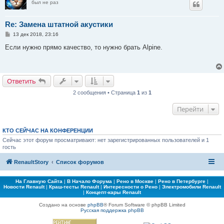
был не раз
Re: Замена штатной акустики
С
13 дек 2018, 23:16
о
о
Если нужно прямо качество, то нужно брать Alpine.
б
щ
е
н
и
Ответить
е
2 сообщения • Страница
1
из
1
Перейти
КТО СЕЙЧАС НА КОНФЕРЕНЦИИ
Сейчас этот форум просматривают: нет зарегистрированных пользователей и 1
гость
RenaultStory
Список форумов
На Главную Сайта
|
В Начало Форума
|
Рено в Москве
|
Рено в Петербурге
|
Новости Renault
|
Краш-тесты Renault
|
Интересности о Рено
|
Электромобили Renault
|
Концепт-кары Renault
Создано на основе
phpBB
® Forum Software © phpBB Limited
Русская поддержка phpBB