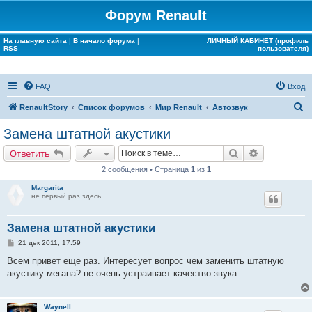
Форум Renault
На главную сайта
|
В начало форума
|
ЛИЧНЫЙ КАБИНЕТ (профиль
RSS
пользователя)
FAQ
Вход
П
RenaultStory
Список форумов
Мир Renault
Автозвук
о
Замена штатной акустики
и
Поиск
Расширенн
Ответить
с
2 сообщения • Страница
1
из
1
к
Margarita
не первый раз здесь
Замена штатной акустики
С
21 дек 2011, 17:59
о
о
Всем привет еще раз. Интересует вопрос чем заменить штатную
б
акустику мегана? не очень устраивает качество звука.
щ
е
н
и
Waynell
е