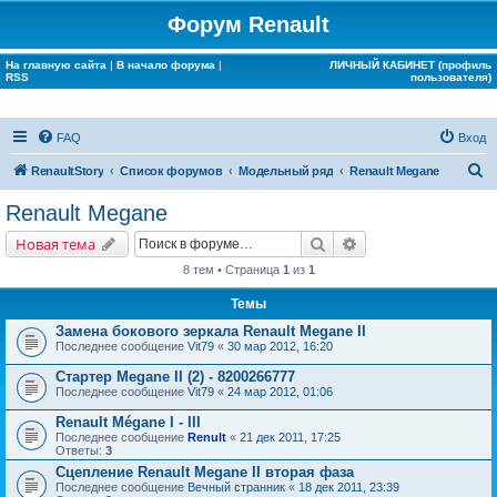
Форум Renault
На главную сайта
|
В начало форума
|
ЛИЧНЫЙ КАБИНЕТ (профиль
RSS
пользователя)
FAQ
Вход
П
RenaultStory
Список форумов
Модельный ряд
Renault Megane
о
Renault Megane
и
Поиск
Расширенный поис
Новая тема
с
8 тем • Страница
1
из
1
к
Темы
Замена бокового зеркала Renault Megane II
Последнее сообщение
Vit79
«
30 мар 2012, 16:20
Стартер Megane II (2) - 8200266777
Последнее сообщение
Vit79
«
24 мар 2012, 01:06
Renault Mégane I - III
Последнее сообщение
Renult
«
21 дек 2011, 17:25
Ответы:
3
Сцепление Renault Megane II вторая фаза
Последнее сообщение
Вечный странник
«
18 дек 2011, 23:39