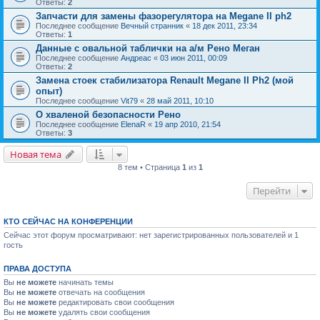
Ответы:
2
Запчасти для замены фазорегулятора на Megane II ph2
Последнее сообщение
Вечный странник
«
18 дек 2011, 23:34
Ответы:
1
Данные с овальной таблички на а/м Рено Меган
Последнее сообщение
Андреас
«
03 июн 2011, 00:09
Ответы:
2
Замена стоек стабилизатора Renault Megane II Ph2 (мой
опыт)
Последнее сообщение
Vit79
«
28 май 2011, 10:10
О хваленой безопасности Рено
Последнее сообщение
ElenaR
«
19 апр 2010, 21:54
Ответы:
3
Новая тема
8 тем • Страница
1
из
1
Перейти
КТО СЕЙЧАС НА КОНФЕРЕНЦИИ
Сейчас этот форум просматривают: нет зарегистрированных пользователей и 1
гость
ПРАВА ДОСТУПА
Вы
не можете
начинать темы
Вы
не можете
отвечать на сообщения
Вы
не можете
редактировать свои сообщения
Вы
не можете
удалять свои сообщения