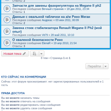
Ответы:
2
Запчасти для замены фазорегулятора на Megane II ph2
Последнее сообщение
Вечный странник
«
18 дек 2011, 23:34
Ответы:
1
Данные с овальной таблички на а/м Рено Меган
Последнее сообщение
Андреас
«
03 июн 2011, 00:09
Ответы:
2
Замена стоек стабилизатора Renault Megane II Ph2 (мой
опыт)
Последнее сообщение
Vit79
«
28 май 2011, 10:10
О хваленой безопасности Рено
Последнее сообщение
ElenaR
«
19 апр 2010, 21:54
Ответы:
3
Новая тема
8 тем • Страница
1
из
1
Перейти
КТО СЕЙЧАС НА КОНФЕРЕНЦИИ
Сейчас этот форум просматривают: нет зарегистрированных пользователей и 1
гость
ПРАВА ДОСТУПА
Вы
не можете
начинать темы
Вы
не можете
отвечать на сообщения
Вы
не можете
редактировать свои сообщения
Вы
не можете
удалять свои сообщения