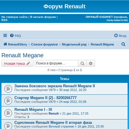
Форум Renault
На главную сайта
|
В начало форума
|
ЛИЧНЫЙ КАБИНЕТ (профиль
RSS
пользователя)
FAQ
Вход
П
RenaultStory
Список форумов
Модельный ряд
Renault Megane
о
Renault Megane
и
Поиск
Расширенный поис
Новая тема
с
8 тем • Страница
1
из
1
к
Темы
Замена бокового зеркала Renault Megane II
Последнее сообщение
Vit79
«
30 мар 2012, 16:20
Стартер Megane II (2) - 8200266777
Последнее сообщение
Vit79
«
24 мар 2012, 01:06
Renault Mégane I - III
Последнее сообщение
Renult
«
21 дек 2011, 17:25
Ответы:
3
Сцепление Renault Megane II вторая фаза
Последнее сообщение
Вечный странник
«
18 дек 2011, 23:39