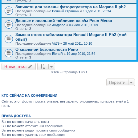
Ответы:
2
Запчасти для замены фазорегулятора на Megane II ph2
Последнее сообщение
Вечный странник
«
18 дек 2011, 23:34
Ответы:
1
Данные с овальной таблички на а/м Рено Меган
Последнее сообщение
Андреас
«
03 июн 2011, 00:09
Ответы:
2
Замена стоек стабилизатора Renault Megane II Ph2 (мой
опыт)
Последнее сообщение
Vit79
«
28 май 2011, 10:10
О хваленой безопасности Рено
Последнее сообщение
ElenaR
«
19 апр 2010, 21:54
Ответы:
3
Новая тема
8 тем • Страница
1
из
1
Перейти
КТО СЕЙЧАС НА КОНФЕРЕНЦИИ
Сейчас этот форум просматривают: нет зарегистрированных пользователей и 1
гость
ПРАВА ДОСТУПА
Вы
не можете
начинать темы
Вы
не можете
отвечать на сообщения
Вы
не можете
редактировать свои сообщения
Вы
не можете
удалять свои сообщения