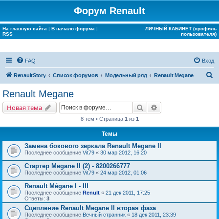
Форум Renault
На главную сайта
|
В начало форума
|
ЛИЧНЫЙ КАБИНЕТ (профиль
RSS
пользователя)
FAQ
Вход
П
RenaultStory
Список форумов
Модельный ряд
Renault Megane
о
Renault Megane
и
Поиск
Расширенный поис
Новая тема
с
8 тем • Страница
1
из
1
к
Темы
Замена бокового зеркала Renault Megane II
Последнее сообщение
Vit79
«
30 мар 2012, 16:20
Стартер Megane II (2) - 8200266777
Последнее сообщение
Vit79
«
24 мар 2012, 01:06
Renault Mégane I - III
Последнее сообщение
Renult
«
21 дек 2011, 17:25
Ответы:
3
Сцепление Renault Megane II вторая фаза
Последнее сообщение
Вечный странник
«
18 дек 2011, 23:39