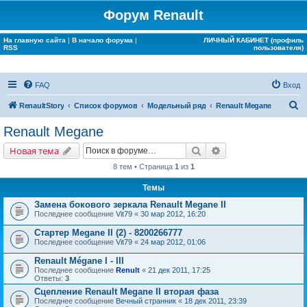
Форум Renault
На главную сайта
|
В начало форума
|
ЛИЧНЫЙ КАБИНЕТ (профиль
RSS
пользователя)
FAQ
Вход
П
RenaultStory
Список форумов
Модельный ряд
Renault Megane
о
Renault Megane
и
Поиск
Расширенный поис
Новая тема
с
8 тем • Страница
1
из
1
к
Темы
Замена бокового зеркала Renault Megane II
Последнее сообщение
Vit79
«
30 мар 2012, 16:20
Стартер Megane II (2) - 8200266777
Последнее сообщение
Vit79
«
24 мар 2012, 01:06
Renault Mégane I - III
Последнее сообщение
Renult
«
21 дек 2011, 17:25
Ответы:
3
Сцепление Renault Megane II вторая фаза
Последнее сообщение
Вечный странник
«
18 дек 2011, 23:39