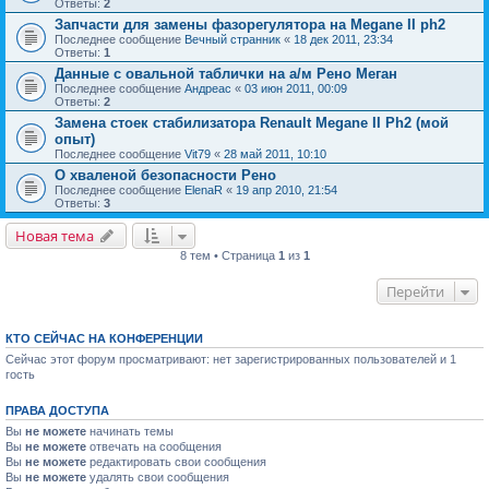
Ответы:
2
Запчасти для замены фазорегулятора на Megane II ph2
Последнее сообщение
Вечный странник
«
18 дек 2011, 23:34
Ответы:
1
Данные с овальной таблички на а/м Рено Меган
Последнее сообщение
Андреас
«
03 июн 2011, 00:09
Ответы:
2
Замена стоек стабилизатора Renault Megane II Ph2 (мой
опыт)
Последнее сообщение
Vit79
«
28 май 2011, 10:10
О хваленой безопасности Рено
Последнее сообщение
ElenaR
«
19 апр 2010, 21:54
Ответы:
3
Новая тема
8 тем • Страница
1
из
1
Перейти
КТО СЕЙЧАС НА КОНФЕРЕНЦИИ
Сейчас этот форум просматривают: нет зарегистрированных пользователей и 1
гость
ПРАВА ДОСТУПА
Вы
не можете
начинать темы
Вы
не можете
отвечать на сообщения
Вы
не можете
редактировать свои сообщения
Вы
не можете
удалять свои сообщения