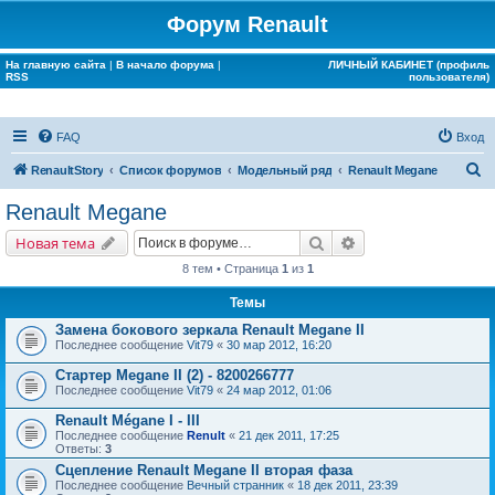
Форум Renault
На главную сайта
|
В начало форума
|
ЛИЧНЫЙ КАБИНЕТ (профиль
RSS
пользователя)
FAQ
Вход
П
RenaultStory
Список форумов
Модельный ряд
Renault Megane
о
Renault Megane
и
Поиск
Расширенный поис
Новая тема
с
8 тем • Страница
1
из
1
к
Темы
Замена бокового зеркала Renault Megane II
Последнее сообщение
Vit79
«
30 мар 2012, 16:20
Стартер Megane II (2) - 8200266777
Последнее сообщение
Vit79
«
24 мар 2012, 01:06
Renault Mégane I - III
Последнее сообщение
Renult
«
21 дек 2011, 17:25
Ответы:
3
Сцепление Renault Megane II вторая фаза
Последнее сообщение
Вечный странник
«
18 дек 2011, 23:39