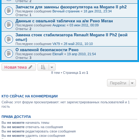
Ответы:
2
Запчасти для замены фазорегулятора на Megane II ph2
Последнее сообщение
Вечный странник
«
18 дек 2011, 23:34
Ответы:
1
Данные с овальной таблички на а/м Рено Меган
Последнее сообщение
Андреас
«
03 июн 2011, 00:09
Ответы:
2
Замена стоек стабилизатора Renault Megane II Ph2 (мой
опыт)
Последнее сообщение
Vit79
«
28 май 2011, 10:10
О хваленой безопасности Рено
Последнее сообщение
ElenaR
«
19 апр 2010, 21:54
Ответы:
3
Новая тема
8 тем • Страница
1
из
1
Перейти
КТО СЕЙЧАС НА КОНФЕРЕНЦИИ
Сейчас этот форум просматривают: нет зарегистрированных пользователей и 1
гость
ПРАВА ДОСТУПА
Вы
не можете
начинать темы
Вы
не можете
отвечать на сообщения
Вы
не можете
редактировать свои сообщения
Вы
не можете
удалять свои сообщения