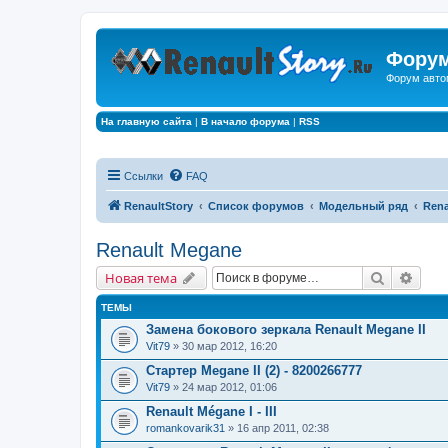
Форум
Форум авто
На главную сайта
|
В начало форума
|
RSS
Ссылки
FAQ
RenaultStory
Список форумов
Модельный ряд
Rena
Renault Megane
Поиск
Расш
Новая тема
ТЕМЫ
Замена бокового зеркала Renault Megane II
Vit79
» 30 мар 2012, 16:20
Стартер Megane II (2) - 8200266777
Vit79
» 24 мар 2012, 01:06
Renault Mégane I - III
romankovarik31
» 16 апр 2011, 02:38