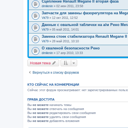
Сцепление Renault Megane II вторая фаза
dmilenin
» 02 июн 2011, 23:58
Запчасти для замены фазорегулятора на Megan
Vit79
» 12 окт 2011, 12:52
Данные с овальной таблички на а/м Рено Мег
Vit79
» 05 май 2011, 14:01
Замена стоек стабилизатора Renault Megane II
Vit79
» 28 май 2011, 10:10
О хваленой безопасности Рено
dmilenin
» 17 апр 2010, 13:33
Новая тема
Вернуться к списку форумов
КТО СЕЙЧАС НА КОНФЕРЕНЦИИ
Сейчас этот форум просматривают: нет зарегистрированных пользо
ПРАВА ДОСТУПА
Вы
не можете
начинать темы
Вы
не можете
отвечать на сообщения
Вы
не можете
редактировать свои сообщения
Вы
не можете
удалять свои сообщения
Вы
не можете
добавлять вложения