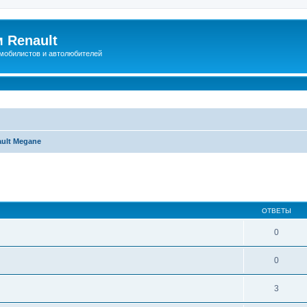
 Renault
мобилистов и автолюбителей
ult Megane
иренный поиск
ОТВЕТЫ
0
0
3