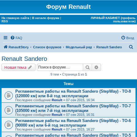
Форум Renault
На главную сайта
|
В начало форума
|
ЛИЧНЫЙ КАБИНЕТ (профиль
RSS
пользователя)
FAQ
Вход
П
RenaultStory
Список форумов
Модельный ряд
Renault Sandero
о
Renault Sandero
и
Поиск
Расширенный поис
Новая тема
с
9 тем • Страница
1
из
1
к
Темы
Регламентные работы на Renault Sandero (StepWay) - ТО-8
(120000 км) или 8-й год эксплуатации
Последнее сообщение
Renult
«
07 сен 2015, 16:34
Регламентные работы на Renault Sandero (StepWay) - ТО-7
(105000 км) или 7-й год эксплуатации
Последнее сообщение
Renult
«
07 сен 2015, 16:31
Регламентные работы на Renault Sandero (StepWay) - ТО-6
(90000 км) или 6-й год эксплуатации
Последнее сообщение
Renult
«
07 сен 2015, 16:27
Регламентные работы на Renault Sandero (StepWay) - ТО-5