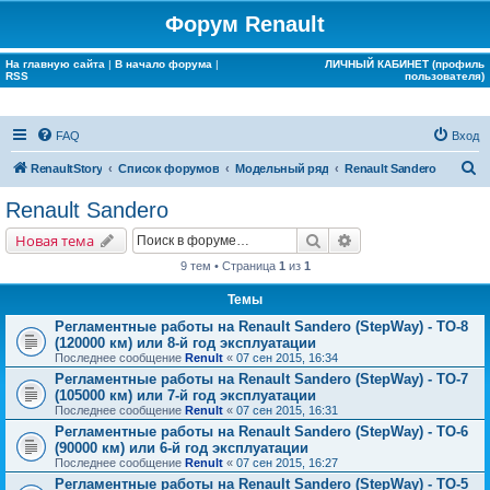
Форум Renault
На главную сайта
|
В начало форума
|
ЛИЧНЫЙ КАБИНЕТ (профиль
RSS
пользователя)
FAQ
Вход
П
RenaultStory
Список форумов
Модельный ряд
Renault Sandero
о
Renault Sandero
и
Поиск
Расширенный поис
Новая тема
с
9 тем • Страница
1
из
1
к
Темы
Регламентные работы на Renault Sandero (StepWay) - ТО-8
(120000 км) или 8-й год эксплуатации
Последнее сообщение
Renult
«
07 сен 2015, 16:34
Регламентные работы на Renault Sandero (StepWay) - ТО-7
(105000 км) или 7-й год эксплуатации
Последнее сообщение
Renult
«
07 сен 2015, 16:31
Регламентные работы на Renault Sandero (StepWay) - ТО-6
(90000 км) или 6-й год эксплуатации
Последнее сообщение
Renult
«
07 сен 2015, 16:27
Регламентные работы на Renault Sandero (StepWay) - ТО-5