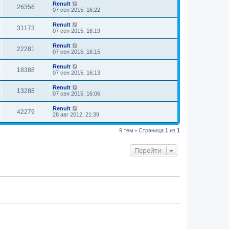
Renult
26356
07 сен 2015, 16:22
Renult
31173
07 сен 2015, 16:19
Renult
22281
07 сен 2015, 16:15
Renult
18388
07 сен 2015, 16:13
Renult
13288
07 сен 2015, 16:06
Renult
42279
28 авг 2012, 21:39
9 тем • Страница
1
из
1
Перейти