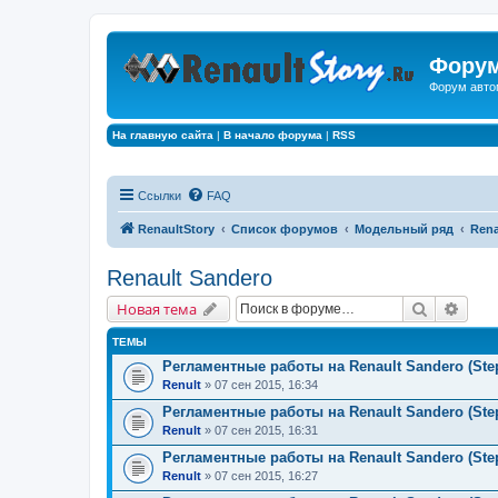
Форум
Форум авто
На главную сайта
|
В начало форума
|
RSS
Ссылки
FAQ
RenaultStory
Список форумов
Модельный ряд
Rena
Renault Sandero
Поиск
Расш
Новая тема
ТЕМЫ
Регламентные работы на Renault Sandero (Step
Renult
» 07 сен 2015, 16:34
Регламентные работы на Renault Sandero (Step
Renult
» 07 сен 2015, 16:31
Регламентные работы на Renault Sandero (Step
Renult
» 07 сен 2015, 16:27