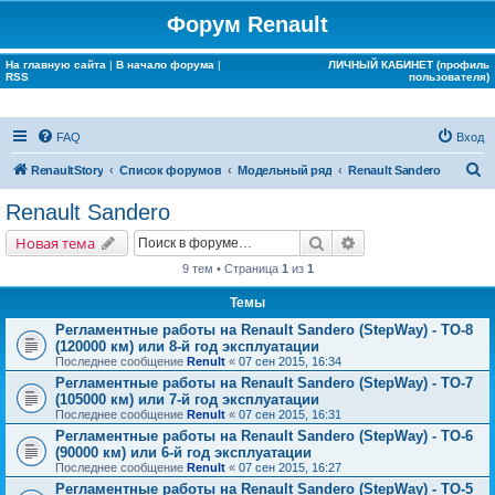
Форум Renault
На главную сайта
|
В начало форума
|
ЛИЧНЫЙ КАБИНЕТ (профиль
RSS
пользователя)
FAQ
Вход
П
RenaultStory
Список форумов
Модельный ряд
Renault Sandero
о
Renault Sandero
и
Поиск
Расширенный поис
Новая тема
с
9 тем • Страница
1
из
1
к
Темы
Регламентные работы на Renault Sandero (StepWay) - ТО-8
(120000 км) или 8-й год эксплуатации
Последнее сообщение
Renult
«
07 сен 2015, 16:34
Регламентные работы на Renault Sandero (StepWay) - ТО-7
(105000 км) или 7-й год эксплуатации
Последнее сообщение
Renult
«
07 сен 2015, 16:31
Регламентные работы на Renault Sandero (StepWay) - ТО-6
(90000 км) или 6-й год эксплуатации
Последнее сообщение
Renult
«
07 сен 2015, 16:27
Регламентные работы на Renault Sandero (StepWay) - ТО-5