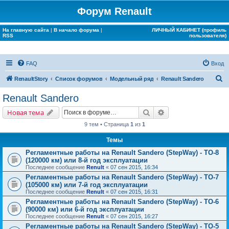
Форум Renault
На главную сайта
|
В начало форума
|
ЛИЧНЫЙ КАБИНЕТ (профиль
RSS
пользователя)
FAQ
Вход
П
RenaultStory
Список форумов
Модельный ряд
Renault Sandero
о
Renault Sandero
и
Поиск
Расширенный поис
Новая тема
с
9 тем • Страница
1
из
1
к
Темы
Регламентные работы на Renault Sandero (StepWay) - ТО-8
(120000 км) или 8-й год эксплуатации
Последнее сообщение
Renult
«
07 сен 2015, 16:34
Регламентные работы на Renault Sandero (StepWay) - ТО-7
(105000 км) или 7-й год эксплуатации
Последнее сообщение
Renult
«
07 сен 2015, 16:31
Регламентные работы на Renault Sandero (StepWay) - ТО-6
(90000 км) или 6-й год эксплуатации
Последнее сообщение
Renult
«
07 сен 2015, 16:27
Регламентные работы на Renault Sandero (StepWay) - ТО-5