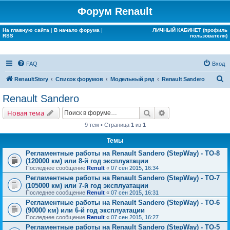
Форум Renault
На главную сайта
|
В начало форума
|
ЛИЧНЫЙ КАБИНЕТ (профиль
RSS
пользователя)
FAQ
Вход
П
RenaultStory
Список форумов
Модельный ряд
Renault Sandero
о
Renault Sandero
и
Поиск
Расширенный поис
Новая тема
с
9 тем • Страница
1
из
1
к
Темы
Регламентные работы на Renault Sandero (StepWay) - ТО-8
(120000 км) или 8-й год эксплуатации
Последнее сообщение
Renult
«
07 сен 2015, 16:34
Регламентные работы на Renault Sandero (StepWay) - ТО-7
(105000 км) или 7-й год эксплуатации
Последнее сообщение
Renult
«
07 сен 2015, 16:31
Регламентные работы на Renault Sandero (StepWay) - ТО-6
(90000 км) или 6-й год эксплуатации
Последнее сообщение
Renult
«
07 сен 2015, 16:27
Регламентные работы на Renault Sandero (StepWay) - ТО-5