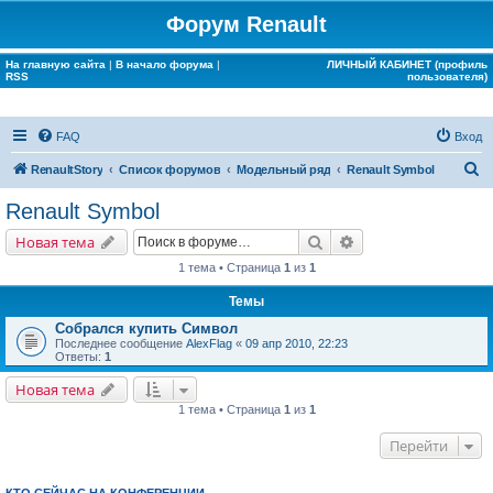
Форум Renault
На главную сайта
|
В начало форума
|
ЛИЧНЫЙ КАБИНЕТ (профиль
RSS
пользователя)
FAQ
Вход
П
RenaultStory
Список форумов
Модельный ряд
Renault Symbol
о
Renault Symbol
и
Поиск
Расширенный поис
Новая тема
с
1 тема • Страница
1
из
1
к
Темы
Собрался купить Символ
Последнее сообщение
AlexFlag
«
09 апр 2010, 22:23
Ответы:
1
Новая тема
1 тема • Страница
1
из
1
Перейти