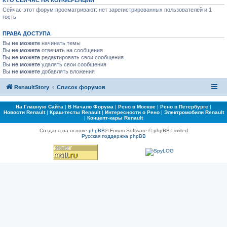
КТО СЕЙЧАС НА КОНФЕРЕНЦИИ
Сейчас этот форум просматривают: нет зарегистрированных пользователей и 1
гость
ПРАВА ДОСТУПА
Вы
не можете
начинать темы
Вы
не можете
отвечать на сообщения
Вы
не можете
редактировать свои сообщения
Вы
не можете
удалять свои сообщения
Вы
не можете
добавлять вложения
RenaultStory
Список форумов
На Главную Сайта
|
В Начало Форума
|
Рено в Москве
|
Рено в Петербурге
|
Новости Renault
|
Краш-тесты Renault
|
Интересности о Рено
|
Электромобили Renault
|
Концепт-кары Renault
Создано на основе
phpBB
® Forum Software © phpBB Limited
Русская поддержка phpBB